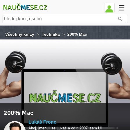
NAUČ
ME
SE.CZ
☰
Všechny kurzy
>
Technika
>
200% Mac
200% Mac
Lukáš Fronc
Ahoj, jmenuji se Lukáš a od r. 2007 jsem UI