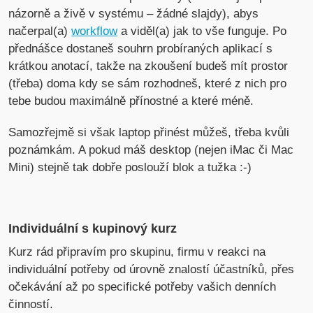
názorně a živě v systému – žádné slajdy), abys
načerpal(a)
workflow
a viděl(a) jak to vše funguje. Po
přednášce dostaneš souhrn probíraných aplikací s
krátkou anotací, takže na zkoušení budeš mít prostor
(třeba) doma kdy se sám rozhodneš, které z nich pro
tebe budou maximálně přínostné a které méně.
Samozřejmě si však laptop přinést můžeš, třeba kvůli
poznámkám. A pokud máš desktop (nejen iMac či Mac
Mini) stejně tak dobře poslouží blok a tužka :-)
Individuální s kupinový kurz
Kurz rád připravím pro skupinu, firmu v reakci na
individuální potřeby od úrovně znalostí účastníků, přes
očekávání až po specifické potřeby vašich denních
činností.