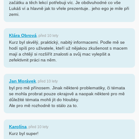
začátku a těch lekcí potřebuji víc. Je obdivuhodné co vše
Lukáš ví a hlavně jak to vřele prezentuje.. jeho ego je mile při
zemi.
Klára Obrová
, před 10 lety
Kurz byl skvělý, praktický, nabitý informacemi. Podle mě se
hodí spíš pro uživatele, kteří už nějakou zkušenost s macem
mají a chtějí si rozšířít znalosti a svůj mac vylepšit a
zefektivnit práci na něm.
Jan Morávek
, před 10 lety
byl pro mě přínosem. Jinak některé problematiky, či témata
se mohla probrat pouze okrajově a naopak některé pro mě
důležité témata mohli jít do hloubky.
Ale pro mě rozhodně to stálo za to.
Karolína
, před 10 lety
Kurz byl super!