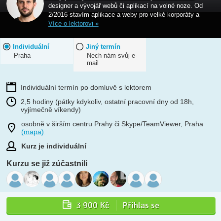
designer a vývojář webů či aplikací na volné noze. Od
2/2016 stavím aplikace a weby pro velké korporáty a
Více o lektorovi »
Individuální
Jiný termín
Praha
Nech nám svůj e-
mail
Individuální termín po domluvě s lektorem
2,5 hodiny (pátky kdykoliv, ostatní pracovní dny od 18h,
vyjímečně víkendy)
osobně v širším centru Prahy či Skype/TeamViewer, Praha
(mapa)
Kurz je individuální
Kurzu se již zúčastnili
3 900 Kč
Přihlas se