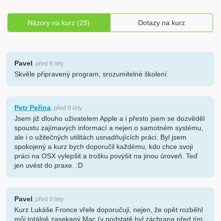
Názory na kurz (29)
Dotazy na kurz
Pavel
, před 9 lety
Skvěle připravený program, srozumitelné školení.
Petr Peřina
, před 9 lety
Jsem již dlouho uživatelem Apple a i přesto jsem se dozvěděl
spoustu zajímavých informací a nejen o samotném systému,
ale i o užitečných utilitách usnadňujících práci. Byl jsem
spokojený a kurz bych doporučil každému, kdo chce svoji
práci na OSX vylepšit a trošku povýšit na jinou úroveň. Teď
jen uvést do praxe. :D
Pavel
, před 9 lety
Kurz Lukáše Fronce vřele doporučuji, nejen, že opět rozběhl
můj totálně zasekaný Mac (v podstatě byl záchrana před tím,