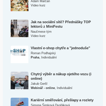
Adam Marčan
Video kurz
Jak na sociální sítě? Přednášky TOP
lektorů z MiniFestu
Naučmese tým
Video kurz
Vlastní e-shop chytře a "jednoduše"
Roman Podhajský
,
Praha
Individuální
Chytrý výběr a nákup ojetého vozu (i
online)
Jakub Geršl
,
Webinář - online
Individuální
Kariérní směřování, přešlapy a rozlety
Simona Šimková Dvořáková