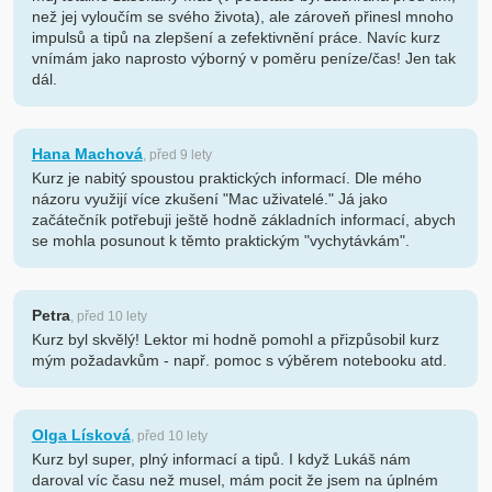
než jej vyloučím se svého života), ale zároveň přinesl mnoho
impulsů a tipů na zlepšení a zefektivnění práce. Navíc kurz
vnímám jako naprosto výborný v poměru peníze/čas! Jen tak
dál.
Hana Machová
, před 9 lety
Kurz je nabitý spoustou praktických informací. Dle mého
názoru využijí více zkušení "Mac uživatelé." Já jako
začátečník potřebuji ještě hodně základních informací, abych
se mohla posunout k těmto praktickým "vychytávkám".
Petra
, před 10 lety
Kurz byl skvělý! Lektor mi hodně pomohl a přizpůsobil kurz
mým požadavkům - např. pomoc s výběrem notebooku atd.
Olga Lísková
, před 10 lety
Kurz byl super, plný informací a tipů. I když Lukáš nám
daroval víc času než musel, mám pocit že jsem na úplném