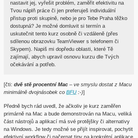
nastavit jej, vyřešit problém, zaměřit efektivitu na
Tvou náplň práce či jen preferuješ individuální
přistup proti skupině, nebo je pro Tebe Praha těžko
dostupná? Je možné domluvit si termín a
uskutečnit tento kurz osobně či vzdáleně (přes
sdílenou obrazovku TeamViewer s telefonem či
Skypem). Napiš mi dopředu oblasti, které Tě
zajímají, abych upravil osnovu kurzu dle Tvých
očekávání a potřeb.
[čti:
dvě stě procentní Mac
– ve smyslu dostat z Macu
minimálně dvojnásobek co
BFU
:-)
]
Předně bych rád uvedl, že ačkoliv je kurz zaměřen
primárně na Mac a bude demonstrován na Macu, veliká
část nástrojů a aplikací má své protějšky či alternativy
na Windows. Je tedy možné se přijít inspirovat, pochytit
efektivní workflow či načerpat tipy na konkrétní aplikace