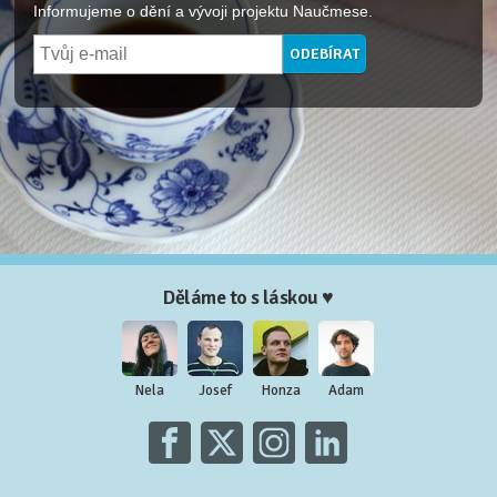
Informujeme o dění a vývoji projektu Naučmese.
Děláme to s láskou ♥
Nela
Josef
Honza
Adam