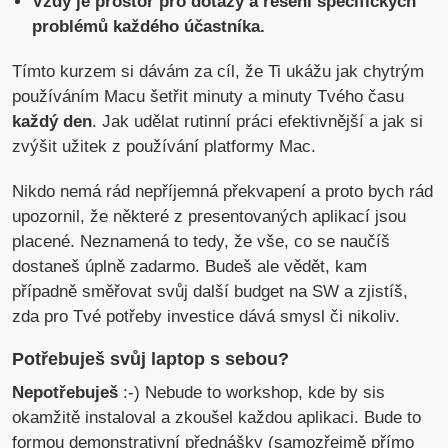
Vždy je prostor pro dotazy a řešení specifických
problémů každého účastníka.
Tímto kurzem si dávám za cíl, že Ti ukážu jak chytrým
používáním Macu šetřit minuty a minuty Tvého času
každý den
. Jak udělat rutinní práci efektivnější a jak si
zvýšit užitek z používání platformy Mac.
Nikdo nemá rád nepříjemná překvapení a proto bych rád
upozornil, že některé z presentovaných aplikací jsou
placené. Neznamená to tedy, že vše, co se naučíš
dostaneš úplně zadarmo. Budeš ale vědět, kam
případně směřovat svůj další budget na SW a zjistíš,
zda pro Tvé potřeby investice dává smysl či nikoliv.
Potřebuješ svůj laptop s sebou?
Nepotřebuješ
:-) Nebude to workshop, kde by sis
okamžitě instaloval a zkoušel každou aplikaci. Bude to
formou demonstrativní přednášky (samozřejmě přímo