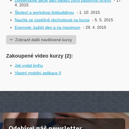
Dividendové akcie jako ideální zdroj pasivního příjmu
- 17.
4. 2015
Školení a workshop linkbuildingu
- 1. 10. 2015
Naučte se úspěšně obchodovat na burze
- 5. 5. 2015
Evernote: každý den a na maximum
- 29. 4. 2015
Zobrazit další navštívené kurzy
Zakoupené video kurzy (2):
Jak vydat knihu
Vlastní mobilní aplikace II
Odebírej náš newsletter