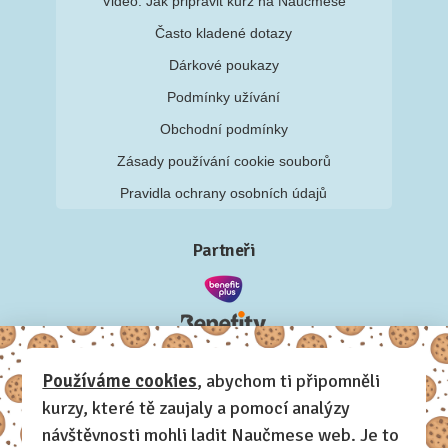
Video: Jak připravit kurz na Naučmese
Často kladené dotazy
Dárkové poukazy
Podmínky užívání
Obchodní podmínky
Zásady používání cookie souborů
Pravidla ochrany osobních údajů
Partneři
Používáme cookies
, abychom ti připomněli
kurzy, které tě zaujaly a pomocí analýzy
návštěvnosti mohli ladit Naučmese web. Je to