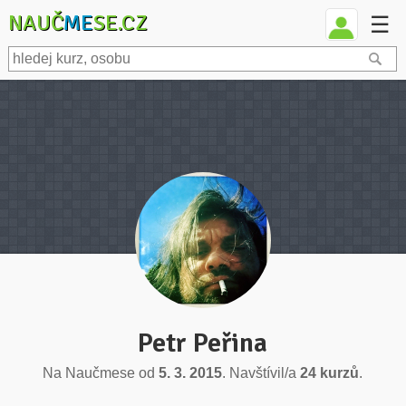
NAUČ
ME
SE.CZ
☰
Petr Peřina
Na Naučmese od
5. 3. 2015
. Navštívil/a
24 kurzů
.