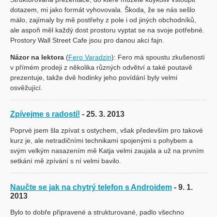
dotazem, mi jako formát vyhovovala. Škoda, že se nás sešlo
málo, zajímaly by mě postřehy z pole i od jiných obchodníků,
ale aspoň měl každý dost prostoru vyptat se na svoje potřebné.
Prostory Wall Street Cafe jsou pro danou akci fajn.
Názor na lektora
(
Fero Varadzin
): Fero má spoustu zkušeností
v přímém prodeji z několika různých odvětví a také poutavě
prezentuje, takže dvě hodinky jeho povídání byly velmi
osvěžující.
Zpívejme s radostí!
- 25. 3. 2013
Poprvé jsem šla zpívat s ostychem, však především pro takové
kurz je, ale netradičními technikami spojenými s pohybem a
svým velkým nasazením mě Katja velmi zaujala a už na prvním
setkání mě zpívání s ní velmi bavilo.
Naučte se jak na chytrý telefon s Androidem
- 9. 1.
2013
Bylo to dobře připravené a strukturované, padlo všechno