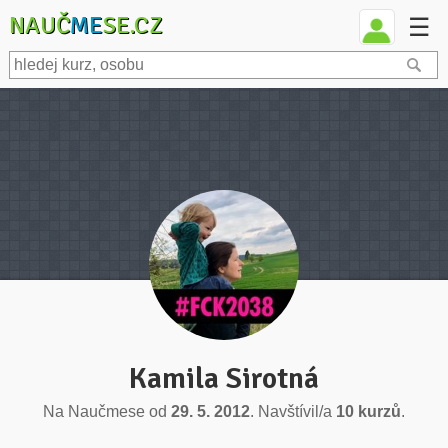
NAUČ
ME
SE.CZ
☰
Kamila Sirotná
Na Naučmese od
29. 5. 2012
. Navštívil/a
10 kurzů
.