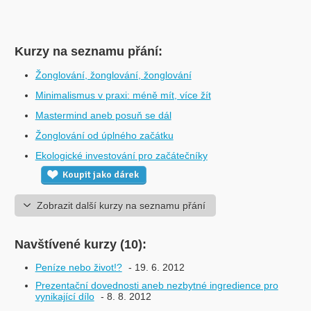
Kurzy na seznamu přání:
Žonglování, žonglování, žonglování
Minimalismus v praxi: méně mít, více žít
Mastermind aneb posuň se dál
Žonglování od úplného začátku
Ekologické investování pro začátečníky
Koupit jako dárek
Zobrazit další kurzy na seznamu přání
Navštívené kurzy (10):
Peníze nebo život!?
- 19. 6. 2012
Prezentační dovednosti aneb nezbytné ingredience pro
vynikající dílo
- 8. 8. 2012