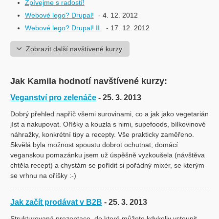
Zpívejme s radostí!
Webové lego? Drupal!
- 4. 12. 2012
Webové lego? Drupal! II.
- 17. 12. 2012
Zobrazit další navštívené kurzy
Jak Kamila hodnotí navštívené kurzy:
Veganství pro zelenáče
- 25. 3. 2013
Dobrý přehled napříč všemi surovinami, co a jak jako vegetarián
jíst a nakupovat. Oříšky a kouzla s nimi, supefoods, bílkovinové
náhražky, konkrétní tipy a recepty. Vše prakticky zaměřeno.
Skvělá byla možnost spoustu dobrot ochutnat, domácí
veganskou pomazánku jsem už úspěšně vyzkoušela (návštěva
chtěla recept) a chystám se pořídit si pořádný mixér, se kterým
se vrhnu na oříšky :-)
Jak začít prodávat v B2B
- 25. 3. 2013
Strukturovaná prezentace, do které můžete kdykoliv vstoupit