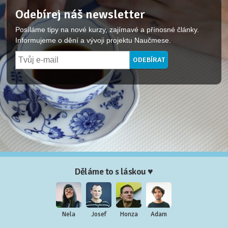
Odebírej náš newsletter
Posíláme tipy na nové kurzy, zajímavé a přínosné články.
Informujeme o dění a vývoji projektu Naučmese.
Děláme to s láskou ♥
Nela
Josef
Honza
Adam