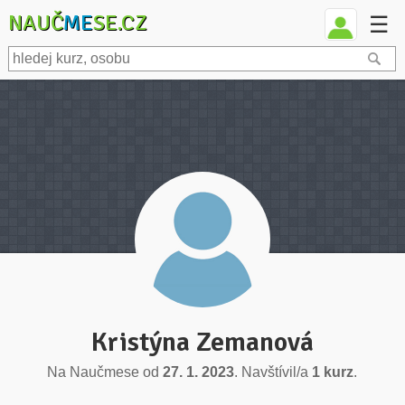
NAUČ
ME
SE.CZ
☰
Kristýna Zemanová
Na Naučmese od
27. 1. 2023
. Navštívil/a
1 kurz
.