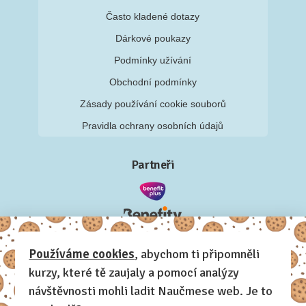
Často kladené dotazy
Dárkové poukazy
Podmínky užívání
Obchodní podmínky
Zásady používání cookie souborů
Pravidla ochrany osobních údajů
Partneři
Používáme cookies
, abychom ti připomněli
kurzy, které tě zaujaly a pomocí analýzy
návštěvnosti mohli ladit Naučmese web. Je to