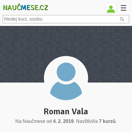
NAUČ
ME
SE.CZ
☰
Roman Vala
Na Naučmese od
4. 2. 2019
. Navštívil/a
7 kurzů
.