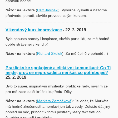
opravdu hodně.
Názor na lektora
(
Petr Jasinski
): Výborně vysvětlí a názorně
předvede, poradí, skvěle provede celým kurzem.
Víkendový kurz improvizace
- 22. 3. 2019
Byla spousta srandy i inspirace, skvělá parta lidí, za mě hodně
dobře strávenej víkend :-)
Názor na lektora
(
Richard Skolek
): Za mě úplně v pohodě :-)
Prakticky ke spokojené a efektivní komunikaci: Co Ti
nejde, proč se neprosadíš a neříkáš co potřebuješ?
-
25. 2. 2019
Bylo to super, inspirativní myšlenky, praktické rady, myslím že
pro mě zase další krůček kupředu. Díky.
Názor na lektora
(
Markéta Zemčáková
): Je vidět, že Markéta
má hodně zkušeností a nemluví jen tak z vody. Dokáže dát jiný
pohled na věc, přihodit k tomu postřehy který fakt trefí do
černýho a poradí i prakticky.