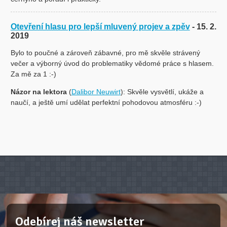
Otevření hlasu pro lepší mluvený projev a zpěv
- 15. 2.
2019
Bylo to poučné a zároveň zábavné, pro mě skvěle strávený
večer a výborný úvod do problematiky vědomé práce s hlasem.
Za mě za 1 :-)
Názor na lektora
(
Dalibor Neuwirt
): Skvěle vysvětlí, ukáže a
naučí, a ještě umí udělat perfektní pohodovou atmosféru :-)
Odebírej náš newsletter