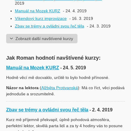
2019
Manuál na Mozek KURZ
- 24. 4. 2019
Víkendový kurz improvizace
- 16. 3. 2019
Zbav se trémy a ovládni svou řeč těla
- 24. 3. 2019
Zobrazit další navštívené kurzy
Jak Roman hodnotí navštívené kurzy:
Manuál na Mozek KURZ
- 24. 5. 2019
Hodně věcí mě docvaklo, určitě to bylo hodně přínosné.
Názor na lektora
(
Alžběta Protivanská
): Má co říct, věci podává
jednoduše a srozumitelně.
Zbav se trémy a ovládni svou řeč těla
- 2. 4. 2019
Kurz mě příjemně překvapil, úplně pohodová atmosféra,
perfektní lektor, skvělá parta lidí a za ty 4 hodiny vás to posune