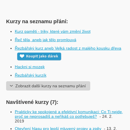
Kurzy na seznamu přání:
Kurz paměti - triky, které vám změní život
Řeč těla, aneb jak tělo promlouvá
Řezbářský kurz aneb Velká radost z malého kousku dřeva
Koupit jako dárek
Hackni si mozek
Řezbářský kurzík
Zobrazit další kurzy na seznamu přání
Navštívené kurzy (7):
Prakticky ke spokojené a efektivní komunikaci: Co Ti nejde,
proč se neprosadíš a neříkáš co potřebuješ?
- 24. 2.
2019
Otevření hlasu pro lepší mluvený projev a zpěv
- 13. 2.