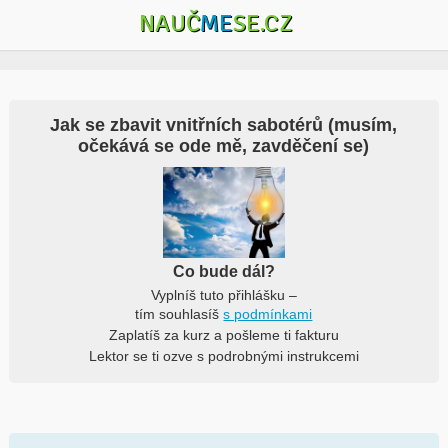
NAUČ
ME
SE.CZ
Jak se zbavit vnitřních sabotérů (musím,
očekává se ode mě, zavděčení se)
Co bude dál?
Vyplníš tuto přihlášku –
tím souhlasíš
s podmínkami
Zaplatíš za kurz a pošleme ti fakturu
Lektor se ti ozve s podrobnými instrukcemi