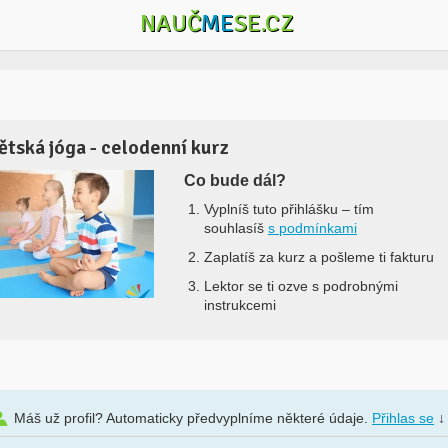
NAUČ
ME
SE.CZ
ětská jóga - celodenní kurz
Co bude dál?
Vyplníš tuto přihlášku –
tím
souhlasíš
s podmínkami
Zaplatíš za kurz a pošleme ti fakturu
Lektor se ti ozve s podrobnými
instrukcemi
Máš už profil? Automaticky předvyplníme některé údaje.
Přihlas se
↓