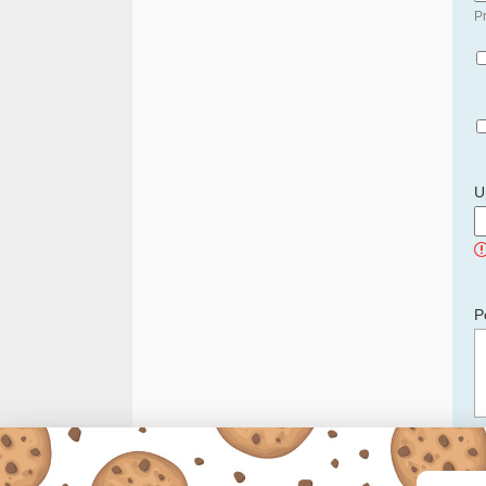
Pr
U
P
C