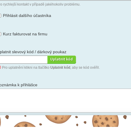
o rychlejší kontakt v případě jakéhokoliv problému.
Přihlásit dalšího účastníka
Kurz fakturovat na firmu
platnit slevový kód / dárkový poukaz
Pro uplatnění klikni na tlačítko
Uplatnit kód
, aby se kód ověřil.
oznámka k přihlášce
hceš-li se na cokoli zeptat, nebo ke své přihlášce poznamenat.
Anonymní profil
– odesláním přihlášky se automaticky vytvoří tvůj