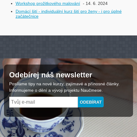
Workshop prožitkového malování
- 14. 6. 2024
Domácí šití - individuální kurz šití pro ženy - i pro úplné
začátečnice
Odebírej náš newsletter
Posíláme tipy na nové kurzy, zajímavé a přínosné články.
Informujeme o dění a vývoji projektu Naučmese.