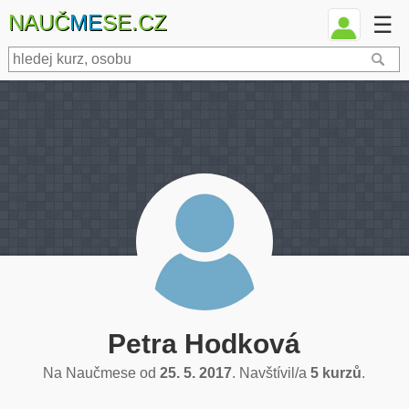
NAUČ
ME
SE.CZ
☰
Petra Hodková
Na Naučmese od
25. 5. 2017
. Navštívil/a
5 kurzů
.