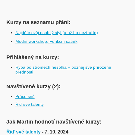
Kurzy na seznamu přání:
Najděte svůj osobitý styl (a už ho neztraťte)
Módní workshop; Funkční šatník
Přihlášený na kurzy:
Ryba po stromech nešplhá – poznej své přirozené
přednosti
Navštívené kurzy (2):
Práce snů
Řiď své talenty
Jak Martin hodnotí navštívené kurzy:
Řiď své talenty
- 7. 10. 2024