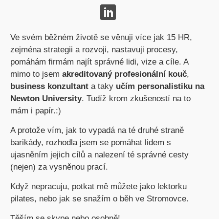
Ve svém běžném životě se věnuji více jak 15 HR,
zejména strategii a rozvoji, nastavuji procesy,
pomáhám firmám najít správné lidi, vize a cíle. A
mimo to jsem
akreditovaný profesionální kouč
,
business konzultant
a taky
učím personalistiku na
Newton University
. Tudíž krom zkušeností na to
mám i papír.:)
A protože vím, jak to vypadá na té druhé straně
barikády, rozhodla jsem se pomáhat lidem s
ujasněním jejich cílů a nalezení té správné cesty
(nejen) za vysněnou prací.
Když nepracuju, potkat mě můžete jako lektorku
pilates, nebo jak se snažím o běh ve Stromovce.
Těším se skype nebo osobně!