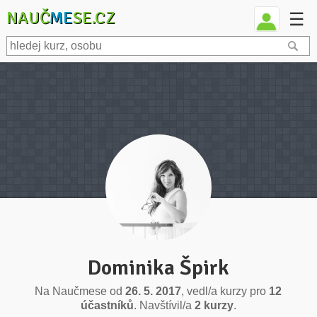
NAUČ
ME
SE.CZ
☰
Dominika Špirk
Na Naučmese od
26. 5. 2017
, vedl/a kurzy pro
12
účastníků
. Navštívil/a
2 kurzy
.