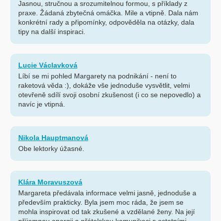
Jasnou, stručnou a srozumitelnou formou, s příklady z
praxe. Žádaná zbytečná omáčka. Mile a vtipně. Dala nám
konkrétní rady a připomínky, odpověděla na otázky, dala
tipy na další inspiraci.
Lucie Václavková
Líbí se mi pohled Margarety na podnikání - není to
raketová věda :), dokáže vše jednoduše vysvětlit, velmi
otevřeně sdílí svoji osobní zkušenost (i co se nepovedlo) a
navíc je vtipná.
Nikola Hauptmanová
Obe lektorky úžasné.
Klára Moravuszová
Margareta předávala informace velmi jasně, jednoduše a
především prakticky. Byla jsem moc ráda, že jsem se
mohla inspirovat od tak zkušené a vzdělané ženy. Na její