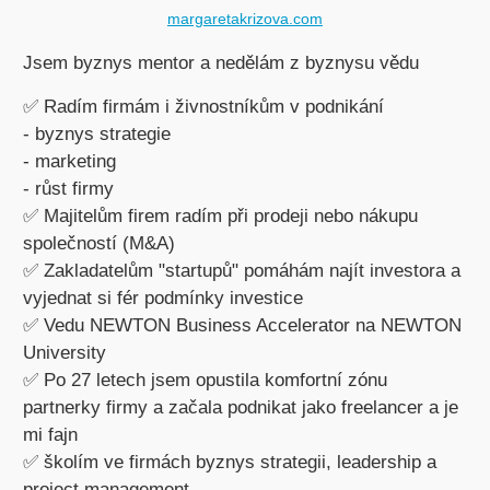
margaretakrizova.com
Jsem byznys mentor a nedělám z byznysu vědu
✅ Radím firmám i živnostníkům v podnikání
- byznys strategie
- marketing
- růst firmy
✅ Majitelům firem radím při prodeji nebo nákupu
společností (M&A)
✅ Zakladatelům "startupů" pomáhám najít investora a
vyjednat si fér podmínky investice
✅ Vedu NEWTON Business Accelerator na NEWTON
University
✅ Po 27 letech jsem opustila komfortní zónu
partnerky firmy a začala podnikat jako freelancer a je
mi fajn
✅ školím ve firmách byznys strategii, leadership a
project management