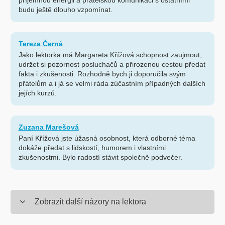
příjemnou energii a přátelskou komunikaci s ostatními
budu ještě dlouho vzpomínat.
Tereza Černá
Jako lektorka má Margareta Křížová schopnost zaujmout,
udržet si pozornost posluchačů a přirozenou cestou předat
fakta i zkušenosti. Rozhodně bych ji doporučila svým
přátelům a i já se velmi ráda zúčastním případných dalších
jejích kurzů.
Zuzana Marešová
Paní Křížová jste úžasná osobnost, která odborné téma
dokáže předat s lidskostí, humorem i vlastními
zkušenostmi. Bylo radostí stávit společně podvečer.
Zobrazit další názory na lektora