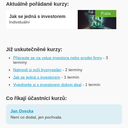
Aktuálně pořádané kurzy:
Praha
Jak se jedná s investorem
Individuální
Již uskutečněné kurzy:
Připravte se na vstup investora nebo prodej firmy
- 3
termíny
Nakresli si svůj byznysplán
- 2 termíny
Jak se jedná s investorem
- 1 termín
Vyjednejte si s investorem dobrej deal
- 1 termín
Co říkají účastníci kurzů:
Jan Ovecka
Není co dodat, jen pochvala.