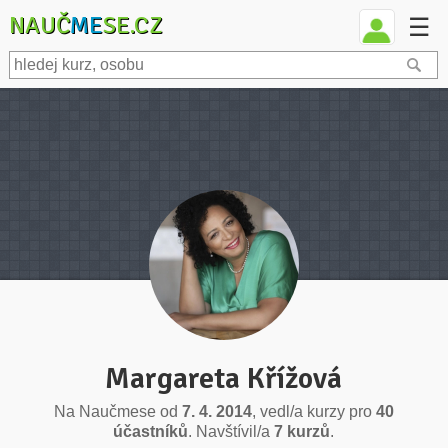
NAUČ
ME
SE.CZ
☰
Margareta Křížová
Na Naučmese od
7. 4. 2014
, vedl/a kurzy pro
40
účastníků
. Navštívil/a
7 kurzů
.