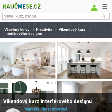
NAUČ
ME
SE.CZ
☰
Všechny kurzy
>
Kreativita
>
Víkendový kurz
interiérového designu
Víkendový kurz interiérového designu
Markéta Fleischnerová