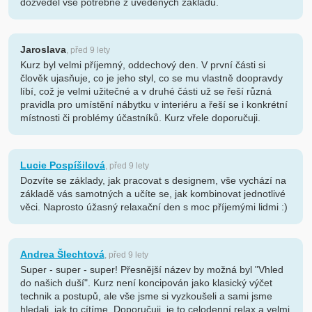
dozvěděl vše potřebné z uvedených základů.
Jaroslava
, před 9 lety
Kurz byl velmi příjemný, oddechový den. V první části si
člověk ujasňuje, co je jeho styl, co se mu vlastně doopravdy
líbí, což je velmi užitečné a v druhé části už se řeší různá
pravidla pro umístění nábytku v interiéru a řeší se i konkrétní
místnosti či problémy účastníků. Kurz vřele doporučuji.
Lucie Pospíšilová
, před 9 lety
Dozvíte se základy, jak pracovat s designem, vše vychází na
základě vás samotných a učíte se, jak kombinovat jednotlivé
věci. Naprosto úžasný relaxační den s moc příjemými lidmi :)
Andrea Šlechtová
, před 9 lety
Super - super - super! Přesnější název by možná byl "Vhled
do našich duší". Kurz není koncipován jako klasický výčet
technik a postupů, ale vše jsme si vyzkoušeli a sami jsme
hledali, jak to cítíme. Doporučuji, je to celodenní relax a velmi