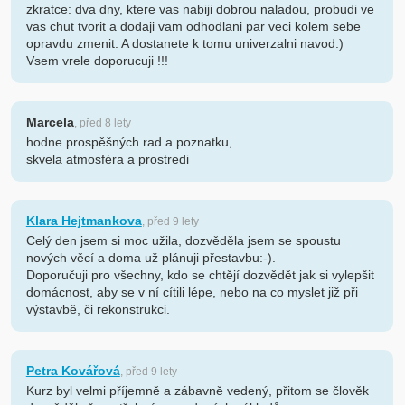
zkratce: dva dny, ktere vas nabiji dobrou naladou, probudi ve
vas chut tvorit a dodaji vam odhodlani par veci kolem sebe
opravdu zmenit. A dostanete k tomu univerzalni navod:)
Vsem vrele doporucuji !!!
Marcela
, před 8 lety
hodne prospěšných rad a poznatku,
skvela atmosféra a prostredi
Klara Hejtmankova
, před 9 lety
Celý den jsem si moc užila, dozvěděla jsem se spoustu
nových věcí a doma už plánuji přestavbu:-).
Doporučuji pro všechny, kdo se chtějí dozvědět jak si vylepšit
domácnost, aby se v ní cítili lépe, nebo na co myslet již při
výstavbě, či rekonstrukci.
Petra Kovářová
, před 9 lety
Kurz byl velmi příjemně a zábavně vedený, přitom se člověk