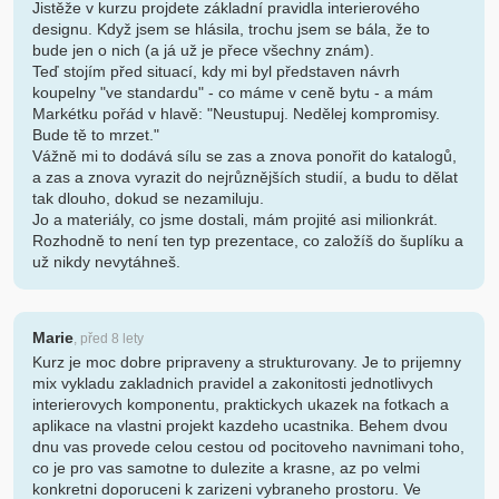
Jistěže v kurzu projdete základní pravidla interierového
designu. Když jsem se hlásila, trochu jsem se bála, že to
bude jen o nich (a já už je přece všechny znám).
Teď stojím před situací, kdy mi byl představen návrh
koupelny "ve standardu" - co máme v ceně bytu - a mám
Markétku pořád v hlavě: "Neustupuj. Nedělej kompromisy.
Bude tě to mrzet."
Vážně mi to dodává sílu se zas a znova ponořit do katalogů,
a zas a znova vyrazit do nejrůznějších studií, a budu to dělat
tak dlouho, dokud se nezamiluju.
Jo a materiály, co jsme dostali, mám projité asi milionkrát.
Rozhodně to není ten typ prezentace, co založíš do šuplíku a
už nikdy nevytáhneš.
Marie
, před 8 lety
Kurz je moc dobre pripraveny a strukturovany. Je to prijemny
mix vykladu zakladnich pravidel a zakonitosti jednotlivych
interierovych komponentu, praktickych ukazek na fotkach a
aplikace na vlastni projekt kazdeho ucastnika. Behem dvou
dnu vas provede celou cestou od pocitoveho navnimani toho,
co je pro vas samotne to dulezite a krasne, az po velmi
konkretni doporuceni k zarizeni vybraneho prostoru. Ve