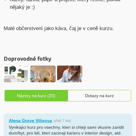
nějaký je :)
Malé občerstvení jako káva, čaj je v ceně kurzu.
Doprovodné fotky
Názory na kurz (20)
Dotazy na kurz
Alena Grove Vilisova
, před 7 lety
Vynikajici kurz pro vsechny, kteri si chteji sami vkusne zaridit
dum/byt, pro lidi, kteri zacinaji karieru v interior design, atd.