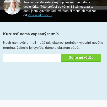
Jmenuji se Markéta a mým povoláním je bytová
designérka. Této profesi se věnuji již 15 let a za tu
dobu jsem vytvořila řadu větších či menších realizací,
od
Více o lektorovi »
Kurz teď nemá vypsaný termín
Nech nám svůj e-mail – dáš tak lektorovi podnět k vypsání nového
termínu. Jakmile jej vypíše, dáme ti obratem vědět.