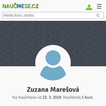
NAUČ
ME
SE.CZ
☰
Zuzana Marešová
Na Naučmese od
22. 3. 2018
. Navštívil/a
1 kurz
.