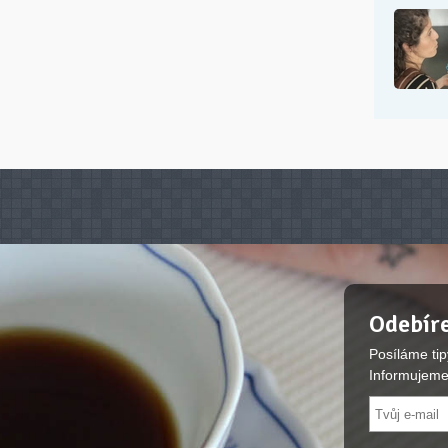
Odebíre
Posíláme tip
Informujeme