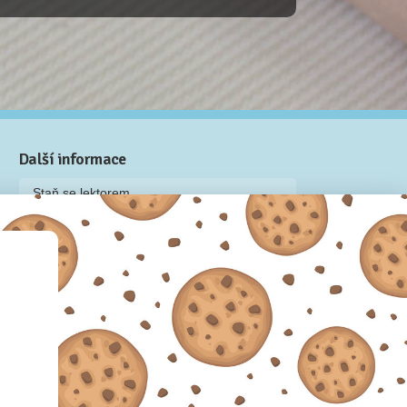
Další informace
Staň se lektorem
Video: Jak připravit kurz na Naučmese
Často kladené dotazy
Dárkové poukazy
Podmínky užívání
Obchodní podmínky
Zásady používání cookie souborů
Pravidla ochrany osobních údajů