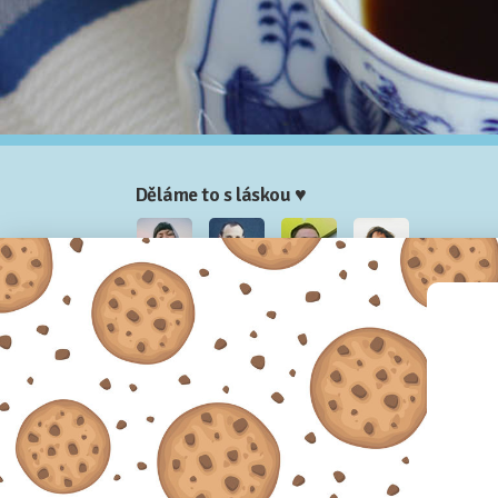
Děláme to s láskou ♥
Nela
Josef
Honza
Adam