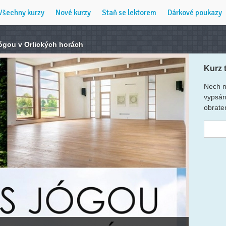
Všechny kurzy
Nové kurzy
Staň se lektorem
Dárkové poukazy
jógou v Orlických horách
Kurz 
Nech n
vypsán
obrate