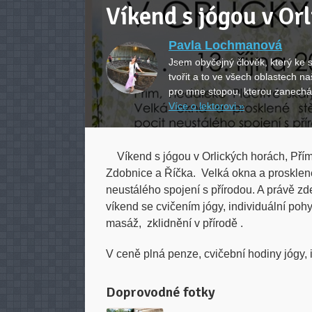
Víkend s jógou v Or
Pavla Lochmanová
Jsem obyčejný člověk, který ke 
tvořit a to ve všech oblastech n
pro mne stopou, kterou zanechá
Více o lektorovi »
Víkend s jógou v Orlických horách, Přím,
Zdobnice a Říčka. Velká okna a prosklen
neustálého spojení s přírodou. A právě zde
víkend se cvičením jógy, individuální po
masáž, zklidnění v přírodě .
V ceně plná penze, cvičební hodiny jógy, i
Doprovodné fotky