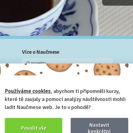
Více o Naučmese
O projektu
Blog: recenze z kurzů, rozhovory a články
Historky z kurzů
Používáme cookies
, abychom ti připomněli kurzy,
Příběh Naučmese
které tě zaujaly a pomocí analýzy návštěvnosti mohli
Naučmese festivaly
ladit Naučmese web. Je to v pohodě?
Náš systém pro vaši firmu
Prostory pro pořádání kurzů
Nastavit
Povolit vše
Kontakt a fakturační údaje
konkrétní