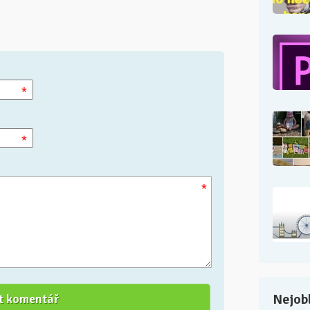
*
*
*
Nejobl