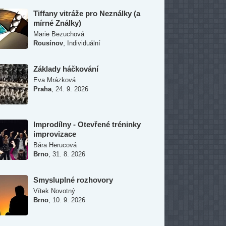
Tiffany vitráže pro Neználky (a
mírné Ználky)
Marie Bezuchová
,
Rousínov
Individuální
Základy háčkování
Eva Mrázková
,
Praha
24. 9. 2026
Improdílny - Otevřené tréninky
improvizace
Bára Herucová
,
Brno
31. 8. 2026
Smysluplné rozhovory
Vítek Novotný
,
Brno
10. 9. 2026