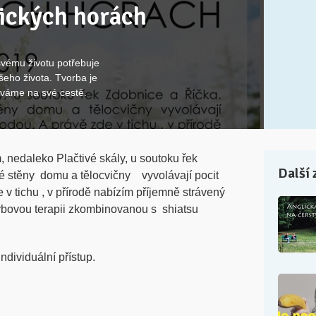
lických horách
svému životu potřebuje
ašeho života. Tvorba je
váme na své cestě.
 nedaleko Plačtivé skály, u soutoku řek
Další 
é stěny domu a tělocvičny vyvolávají pocit
 v tichu , v přírodě nabízím příjemně strávený
hybovou terapii zkombinovanou s shiatsu
ndividuální přístup.