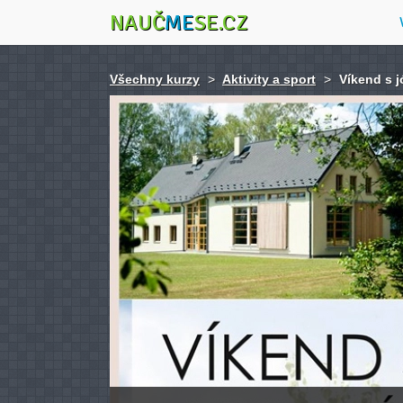
NAUČ
ME
SE.CZ
Všechny kurzy
>
Aktivity a sport
>
Víkend s 