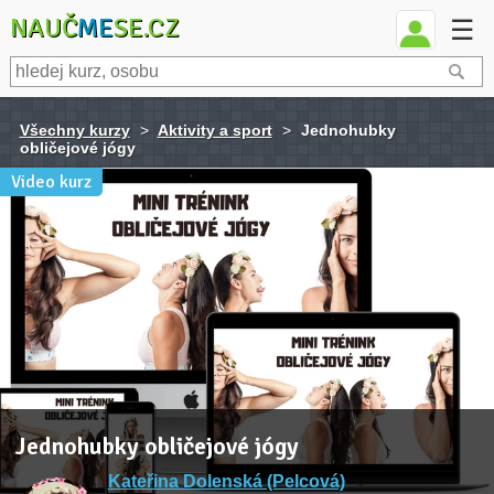
NAUČ
ME
SE.CZ
☰
Všechny kurzy
>
Aktivity a sport
>
Jednohubky
obličejové jógy
Video kurz
Jednohubky obličejové jógy
Kateřina Dolenská (Pelcová)