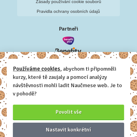
Zásady používání cookie souborů
Pravidla ochrany osobních údajů
Partneři
Používáme cookies
, abychom ti připomněli
kurzy, které tě zaujaly a pomocí analýzy
návštěvnosti mohli ladit Naučmese web. Je to
v pohodě?
Povolit vše
Nastavit konkrétní
Naučmese, 2012-2026.