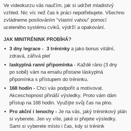
Ve videokurzu vás naučím, jak si udržet mladistvý
vzhled. Nic víc než čas k práci nepotřebujete. Všechno
zvládneme posilováním "vlastní vahou" pomocí
uceleného systému cviků, výdrží a opakování.
JAK MINITRÉNINK PROBÍHÁ?
3 dny legrace - 3 tréninky
a jako bonus vitální,
zdravá, zářivá pleť
laskyplná ranní připomínka
- Každé ráno (3 dny
po sobě) vám na emailu přistane láskyplná
připomínka s přístupem do tréninku.
168 hodin -
Chci vás podpořit a motivovat.
Akceschopnost přináší výsledky. Proto vám dám
přístup na 168 hodin. Využijte svůj čas na plno.
Pro akční i lenochy -
Je na vás, jaký tréninkový plán
si vyberete. Jen vy víte, jaké si přejete výsledky.
Sami si vyberete místo i čas, kdy si trénink