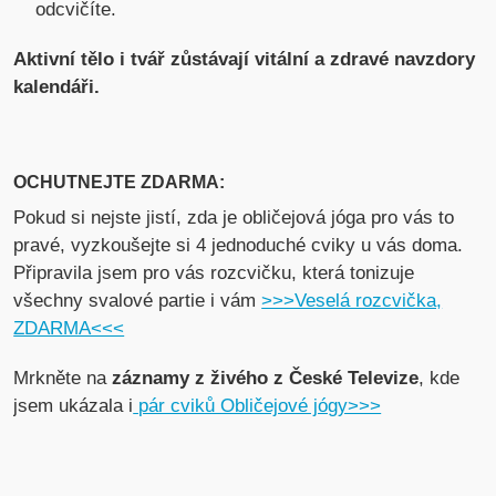
odcvičíte.
Aktivní tělo i tvář zůstávají vitální a zdravé navzdory
kalendáři.
OCHUTNEJTE ZDARMA:
Pokud si nejste jistí, zda je obličejová jóga pro vás to
pravé, vyzkoušejte si 4 jednoduché cviky u vás doma.
Připravila jsem pro vás rozcvičku, která tonizuje
všechny svalové partie i vám
>>>Veselá rozcvička,
ZDARMA<<<
Mrkněte na
záznamy z živého z České Televize
, kde
jsem ukázala i
pár cviků Obličejové jógy>>>