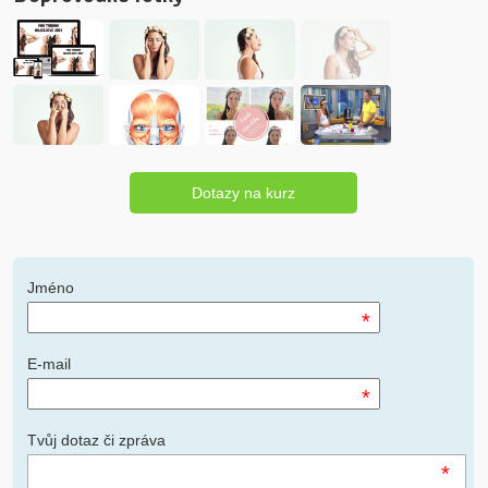
Dotazy na kurz
Jméno
*
E-mail
*
Tvůj dotaz či zpráva
*