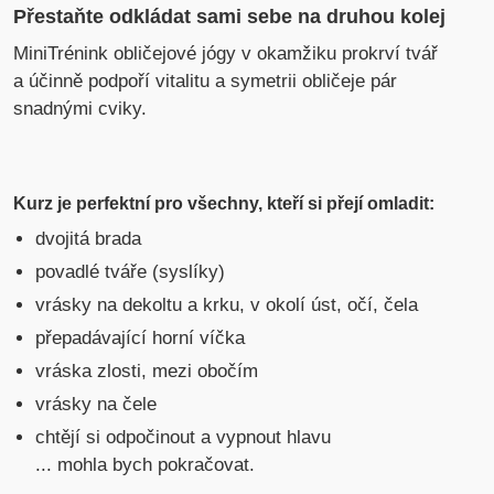
Přestaňte odkládat sami sebe na druhou kolej
MiniTrénink obličejové jógy v okamžiku prokrví tvář
a účinně podpoří vitalitu a symetrii obličeje pár
snadnými cviky.
Kurz je perfektní pro všechny, kteří si přejí omladit:
dvojitá brada
povadlé tváře (syslíky)
vrásky na dekoltu a krku, v okolí úst, očí, čela
přepadávající horní víčka
vráska zlosti, mezi obočím
vrásky na čele
chtějí si odpočinout a vypnout hlavu
... mohla bych pokračovat.