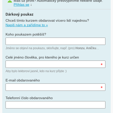
Máš už profil? Automaticky předvyplníme některé údaje.
Přihlas se
↓
Dárkový poukaz
Chceš tímto kurzem obdarovat vícero lidí najednou?
Napiš nám a zařídíme to »
Koho poukazem potěšíš?
Jméno se objeví na poukazu, skloňujte, např. (pro)
Honzu
,
Aničku
…
Celé jméno člověka, pro kterého je kurz určen
*
Aby bylo lektorovi jasné, kdo na kurz přijde :)
E-mail obdarovaného
*
Telefonní číslo obdarovaného