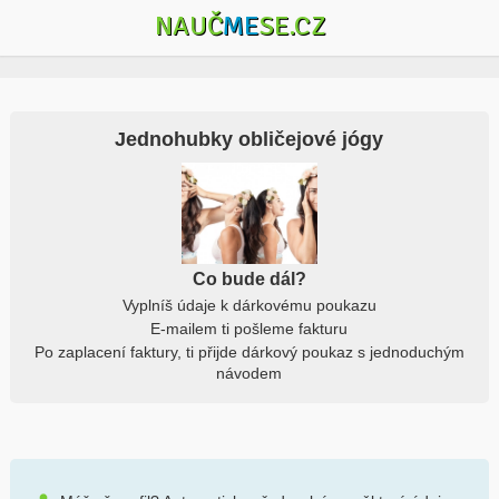
NAUČ
ME
SE.CZ
Jednohubky obličejové jógy
Co bude dál?
Vyplníš údaje k dárkovému poukazu
E-mailem ti pošleme fakturu
Po zaplacení faktury, ti přijde dárkový poukaz s jednoduchým
návodem