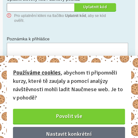
Pro uplatnění klikni na tlačítko
Uplatnit kód
, aby se kód
ověřil.
Poznámka k přihlášce
Chceš-li se na cokoli zeptat, nebo ke své přihlášce poznamenat.
Používáme cookies
, abychom ti připomněli
kurzy, které tě zaujaly a pomocí analýzy
Anonymní profil
– odesláním přihlášky se automaticky
vytvoří tvůj profil na Naučmese. Zatrhni tuto volbu a profil
návštěvnosti mohli ladit Naučmese web. Je to
bude skrytý.
v pohodě?
Chci dostávat Naučmese newsletter
Povolit vše
Nastavit konkrétní