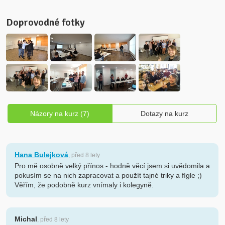
Doprovodné fotky
Názory na kurz (7)
Dotazy na kurz
Hana Bulejková
, před 8 lety
Pro mě osobně velký přínos - hodně věcí jsem si uvědomila a
pokusím se na nich zapracovat a použít tajné triky a fígle ;)
Věřím, že podobně kurz vnímaly i kolegyně.
Michal
, před 8 lety