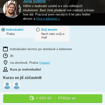
Juraj Sutoris
Věřím v budování vztahů a v sílu sdílených
zkušeností. Baví mně předávat své znalosti a know-
how dál. Pracoval jsem necelých 6 let jako ředitel
akvizic a
Více o lektorovi »
Individuální
Jiný termín
Praha
Nech nám svůj e-
mail
Individuální termín po domluvě s lektorem
3h
na domluvě, Praha
(mapa)
Kurz je individuální
Kurzu se již zúčastnili
5 000 Kč
Přihlas se