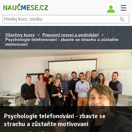
NAUČ
ME
SE.CZ
☰
Všechny kurzy
>
Pracovní rozvoj a podnikání
>
Psychologie telefonování - zbavte se strachu a zůstaňte
motivovaní
Psychologie telefonování - zbavte se
strachu a zůstaňte motivovaní