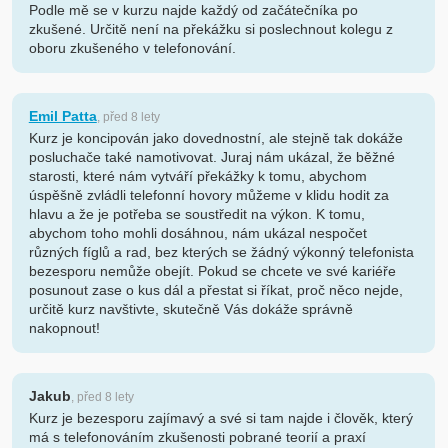
Podle mě se v kurzu najde každý od začátečníka po
zkušené. Určitě není na překážku si poslechnout kolegu z
oboru zkušeného v telefonování.
Emil Patta
, před 8 lety
Kurz je koncipován jako dovednostní, ale stejně tak dokáže
posluchače také namotivovat. Juraj nám ukázal, že běžné
starosti, které nám vytváří překážky k tomu, abychom
úspěšně zvládli telefonní hovory můžeme v klidu hodit za
hlavu a že je potřeba se soustředit na výkon. K tomu,
abychom toho mohli dosáhnou, nám ukázal nespočet
různých fíglů a rad, bez kterých se žádný výkonný telefonista
bezesporu nemůže obejít. Pokud se chcete ve své kariéře
posunout zase o kus dál a přestat si říkat, proč něco nejde,
určitě kurz navštivte, skutečně Vás dokáže správně
nakopnout!
Jakub
, před 8 lety
Kurz je bezesporu zajímavý a své si tam najde i člověk, který
má s telefonováním zkušenosti pobrané teorií a praxí