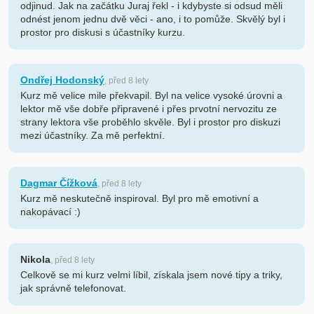
odjinud. Jak na začátku Juraj řekl - i kdybyste si odsud měli
odnést jenom jednu dvě věci - ano, i to pomůže. Skvělý byl i
prostor pro diskusi s účastníky kurzu.
Ondřej Hodonský
, před 8 lety
Kurz mě velice mile překvapil. Byl na velice vysoké úrovni a
lektor mě vše dobře připravené i přes prvotní nervozitu ze
strany lektora vše proběhlo skvěle. Byl i prostor pro diskuzi
mezi účastníky. Za mě perfektní.
Dagmar Čížková
, před 8 lety
Kurz mě neskutečně inspiroval. Byl pro mě emotivní a
nakopávací :)
Nikola
, před 8 lety
Celkově se mi kurz velmi líbil, získala jsem nové tipy a triky,
jak správně telefonovat.