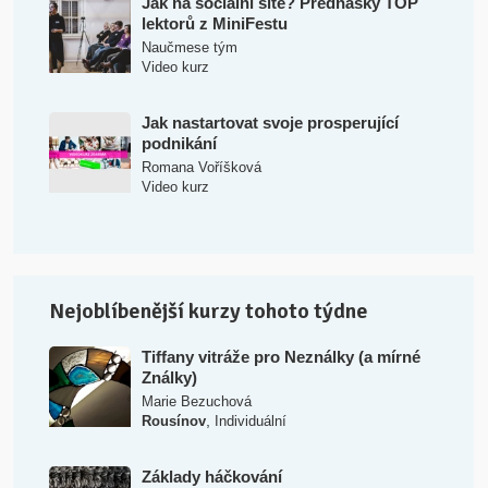
Jak na sociální sítě? Přednášky TOP
lektorů z MiniFestu
Naučmese tým
Video kurz
Jak nastartovat svoje prosperující
podnikání
Romana Voříšková
Video kurz
Nejoblíbenější kurzy tohoto týdne
Tiffany vitráže pro Neználky (a mírné
Ználky)
Marie Bezuchová
,
Rousínov
Individuální
Základy háčkování