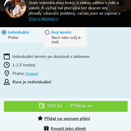
Jsem maminka dvou kluků, s velkou zálibou v jídle a
vaření. K výživě mě před více než dvaceti lety
přivedly zdravotní problémy, začala jsem se zajímat o
Více o lektorovi »
Individuální
Jiný termín
Praha
Nech nám svůj e-
mail
Individuální termín po domluvě s lektorem
1-1,5 hodiny
Praha
(mapa)
Kurz je individuální
500 Kč
Přihlas se
Přidat na seznam přání
Koupit jako dárek