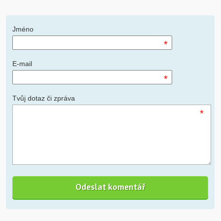
Jméno
*
E-mail
*
Tvůj dotaz či zpráva
*