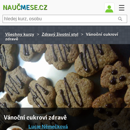
NAUČ
ME
SE.CZ
☰
Všechny kurzy
>
Zdravý životní styl
>
Vánoční cukroví
zdravě
Vánoční cukroví zdravě
Lucie Němečková