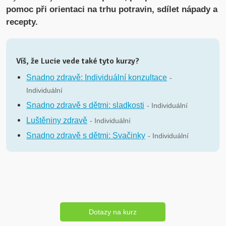
pomoc při orientaci na trhu potravin,
sdílet nápady a
recepty.
Víš, že Lucie vede také tyto kurzy?
Snadno zdravě: Individuální konzultace
-
Individuální
Snadno zdravě s dětmi: sladkosti
- Individuální
Luštěniny zdravě
- Individuální
Snadno zdravě s dětmi: Svačinky
- Individuální
Dotazy na kurz