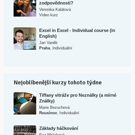
zodpovědnosti?
Veronika Kalátová
Video kurz
Excel in Excel - Individual course (in
English)
Jan Vaněk
,
Praha
Individuální
Nejoblíbenější kurzy tohoto týdne
Tiffany vitráže pro Neználky (a mírné
Ználky)
Marie Bezuchová
,
Rousínov
Individuální
Základy háčkování
Eva Mrázková