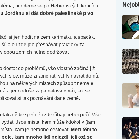
Nejobl
zaléma, projdeme se po Hebronských kopcích
 Jordánu si dát dobré palestinské pivo
stačí si jen hodit na zem karimatku a spacák,
jší, ale i zde jde přespávat prakticky za
je v obou zemích nutné dodržovat.
dostat do problémů, vše vlastně začíná již
ených slov, může znamenat rychlý návrat domů.
ohou na některých místech způsobit nemalé
adná a jednoduše zapamatovatelná), jak se
ikovat si tak poznávání dané země.
relativně bezpečné i zde číhají nebezpečí. Vše
l vydat. Jsou místa, kam může kdokoliv (tam
k místa, kam je neradno cestovat.
Mezi těmito
pole, kam mnoho lidí nejezdí, jelikož se