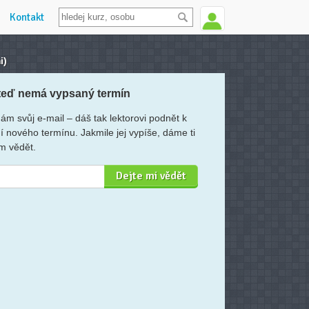
Kontakt
i)
teď nemá vypsaný termín
ám svůj e-mail – dáš tak lektorovi podnět k
í nového termínu. Jakmile jej vypíše, dáme ti
m vědět.