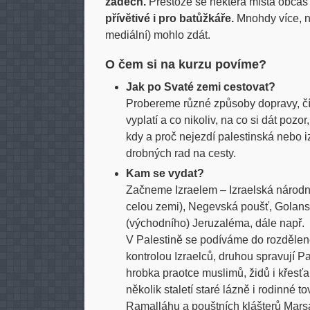
zádech.
Přestože se některá místa občas
přívětivé i pro batůžkáře.
Mnohdy více, ne
mediální) mohlo zdát.
O čem si na kurzu povíme?
Jak po Svaté zemi cestovat?
Probereme různé způsoby dopravy, čím
vyplatí a co nikoliv, na co si dát pozo
kdy a proč nejezdí palestinská nebo i
drobných rad na cesty.
Kam se vydat?
Začneme Izraelem – Izraelská národní
celou zemi), Negevská poušť, Golans
(východního) Jeruzaléma, dále např. 
V Palestině se podíváme do rozdělen
kontrolou Izraelců, druhou spravují P
hrobka praotce muslimů, židů i křesť
několik staletí staré lázně i rodinné 
Ramalláhu a pouštních klášterů Mars