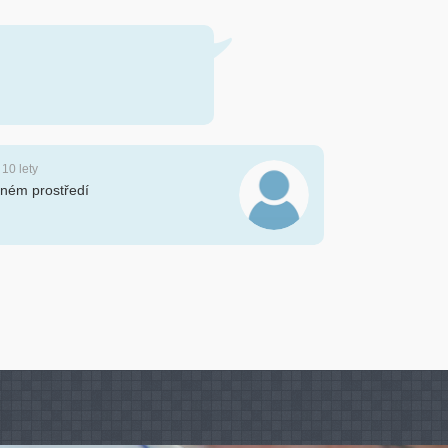
 10 lety
mném prostředí