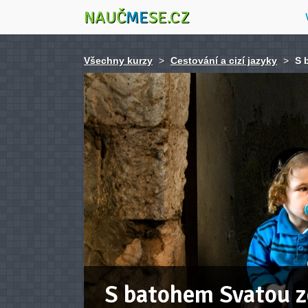
NAUČ
ME
SE.CZ
Všechny kurzy
>
Cestování a cizí jazyky
>
S 
S batohem Svatou z