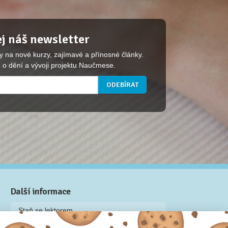
j náš newsletter
y na nové kurzy, zajímavé a přínosné články.
 o dění a vývoji projektu Naučmese.
Další informace
Staň se lektorem
Video: Jak připravit kurz na Naučmese