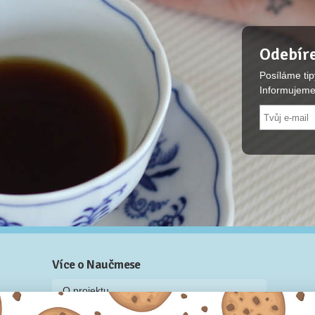
Odebíre
Posíláme tip
Informujeme
Více o Naučmese
O projektu
Blog: recenze z kurzů, rozhovory a články