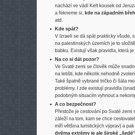
nachází ve vádí Kelt kousek od Jeru
a řekneme si,
kde na západním břehu
atd.
Kde spát?
V Izraeli se dá spát prakticky všude, 
na palestinských územích je to složitě
babku. Existují však pravidla, která 
Na co si dát pozor?
Ve Svaté zemi se člověk může snadno 
na letišti, kde několik nehodně zvol
Také špatně vybrané tričko či šála m
problémy. I zde existují pravidla (sn
podobným situacím vyhnout a nekompl
A co bezpečnost?
Přestože je cestování po Svaté zemi 
záleží na tom, kam se chce cestovate
míří většina turistických výprav) a pa
dvěma extrémy je ale široké „šedé“ 