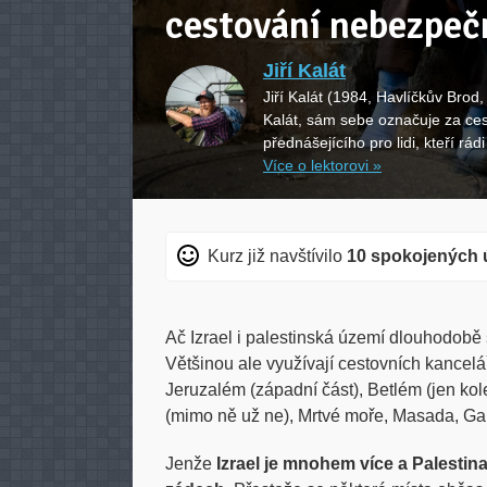
cestování nebezpeč
Jiří Kalát
Jiří Kalát (1984, Havlíčkův Brod,
Kalát, sám sebe označuje za cest
přednášejícího pro lidi, kteří rád
Více o lektorovi »
Kurz již navštívilo
10 spokojených 
Ač Izrael i palestinská území dlouhodobě sp
Většinou ale využívají cestovních kanceláří
Jeruzalém (západní část), Betlém (jen ko
(mimo ně už ne), Mrtvé moře, Masada, Gali
Jenže
Izrael je mnohem více a Palestina