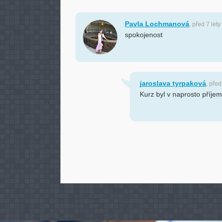
Pavla Lochmanová
, před 7 lety
spokojenost
jaroslava tyrpaková
, před
Kurz byl v naprosto příje