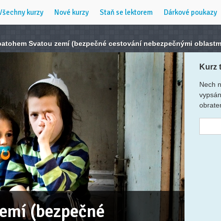
Všechny kurzy
Nové kurzy
Staň se lektorem
Dárkové poukazy
batohem Svatou zemí (bezpečné cestování nebezpečnými oblastm
Kurz 
Nech n
vypsán
obrate
emí (bezpečné