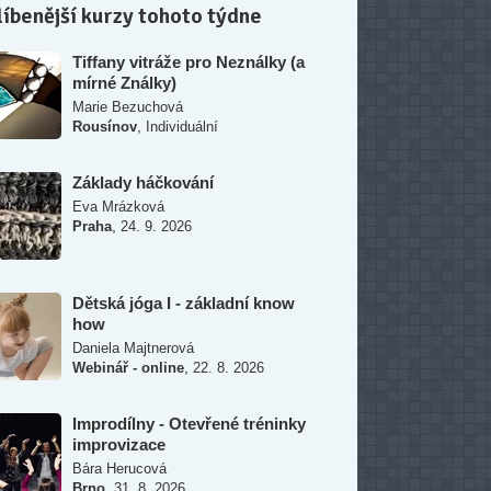
íbenější kurzy tohoto týdne
Tiffany vitráže pro Neználky (a
mírné Ználky)
Marie Bezuchová
,
Rousínov
Individuální
Základy háčkování
Eva Mrázková
,
Praha
24. 9. 2026
Dětská jóga I - základní know
how
Daniela Majtnerová
,
Webinář - online
22. 8. 2026
Improdílny - Otevřené tréninky
improvizace
Bára Herucová
,
Brno
31. 8. 2026