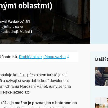
nými oblastmi)
 nyní Pardubice) Jiří
ujícího pisálka
i naslouchají. Možná i
účastníků
.
Prohlédni si zpětnou vazbu
⇣
Další 
aluje konflikt, přesto sem turisté jezdí.
 a užívají si svoji „biblickou“ dovolenou:
lem Chrámu Narození Páně), ruiny Jericha
lejské jezero atd.
 též a je možné je poznat jen s batohem na