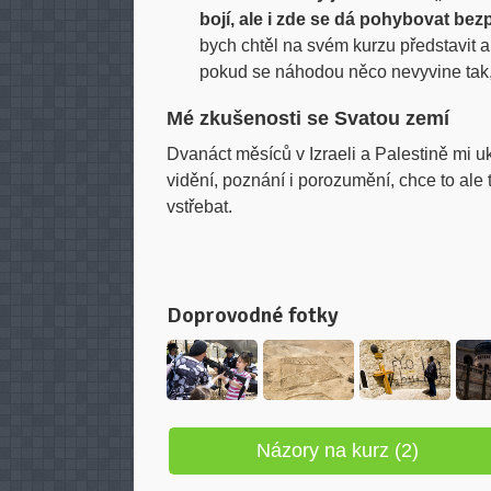
bojí, ale i zde se dá pohybovat be
bych chtěl na svém kurzu představit a 
pokud se náhodou něco nevyvine tak,
Mé zkušenosti se Svatou zemí
Dvanáct měsíců v Izraeli a Palestině mi u
vidění, poznání i porozumění, chce to ale 
vstřebat.
Doprovodné fotky
Názory na kurz (2)