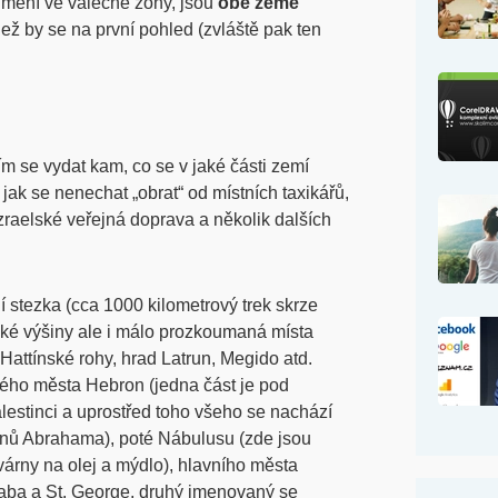
 mění ve válečné zóny, jsou
obě země
ž by se na první pohled (zvláště pak ten
 se vydat kam, co se v jaké části zemí
r, jak se nenechat „obrat“ od místních taxikářů,
zraelské veřejná doprava a několik dalších
 stezka (cca 1000 kilometrový trek skrze
ké výšiny ale i málo prozkoumaná místa
Hattínské rohy, hrad Latrun, Megido atd.
ého města Hebron (jedna část je pod
alestinci a uprostřed toho všeho se nachází
anů Abrahama), poté Nábulusu (zde jsou
továrny na olej a mýdlo), hlavního města
aba a St. George, druhý jmenovaný se