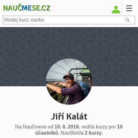
NAUČ
ME
SE.CZ
☰
Jiří Kalát
Na Naučmese od
10. 6. 2016
, vedl/a kurzy pro
10
účastníků
. Navštívil/a
2 kurzy
.