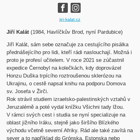
jiri-kalat.cz
Jiří Kalát
(1984, Havlíčkův Brod, nyní Pardubice)
Jiří Kalát, sám sebe označuje za cestujícího pisálka
přednášejícího pro lidi, kteří rádi naslouchají. Možná i
proto je profesí učitelem. V roce 2021 se zúčastnil
expedice Černobyl na kolečkách, kdy doprovázel
Honzu Duška trpícího roztroušenou sklerózou na
Ukrajinu, o cestě napsal knihu na podporu Domova
sv. Josefa v Žirči.
Rok strávil studiem izraelsko-palestinských vztahů v
Jeruzalémě a poté vydal knížku Všichni tady lžou.
V rámci svých cest i studia se nyní specializuje na
oblast jižního Iráku, stejně jako širšího Blízkého
východu včetně severní Afriky. Rád ale také zavítá na
sever a to například do Grónska, Estonska nebo