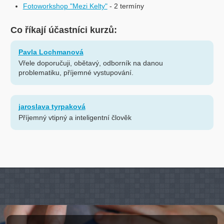
Fotoworkshop "Mezi Kelty"
- 2 termíny
Co říkají účastníci kurzů:
Pavla Lochmanová
Vřele doporučuji, obětavý, odborník na danou
problematiku, příjemné vystupování.
jaroslava tyrpaková
Příjemný vtipný a inteligentní člověk