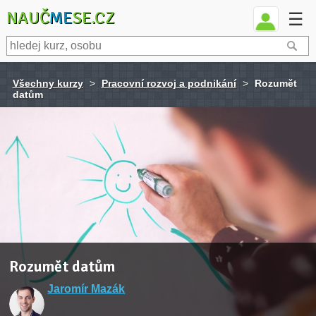
NAUČ
ME
SE.CZ
☰
Všechny kurzy
>
Pracovní rozvoj a podnikání
>
Rozumět
datům
Rozumět datům
Jaromír Mazák