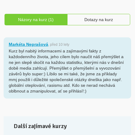
Názory na kurz (1)
Dotazy na kurz
Markéta Neprašová
, před 10 lety
Kurz byl nabitý informacemi a zajímavými fakty z
každodenního života, jeho cílem bylo naučit náš přemýšlet a
ne jen slepě skočit na každou statistku, kterými nás v dnešní
době media zahlcují. Přemýšlet o přemýšelní a vyvozování
závěrů bylo super:) Líbilo se mi také, že jsme za příklady
mmj použili i důležité společenské otázky dneška jako např.
globální oteplování, rasismu atd. Kdo se nerad nechává
oblbnout a zmanipulovat, ať se přihlásí!:)
Další zajímavé kurzy