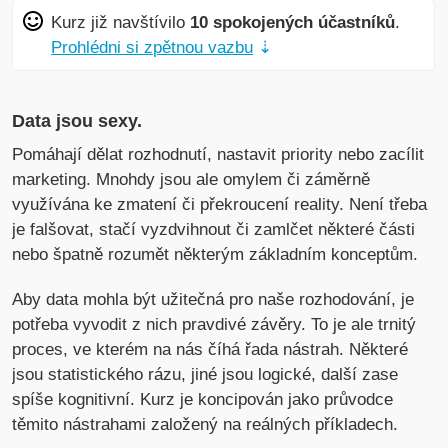
Kurz již navštívilo
10 spokojených účastníků
.
Prohlédni si zpětnou vazbu
⇣
Data jsou sexy.
Pomáhají dělat rozhodnutí, nastavit priority nebo zacílit
marketing. Mnohdy jsou ale omylem či záměrně
využívána ke zmatení či překroucení reality. Není třeba
je falšovat, stačí vyzdvihnout či zamlčet některé části
nebo špatně rozumět některým základním konceptům.
Aby data mohla být užitečná pro naše rozhodování, je
potřeba vyvodit z nich pravdivé závěry. To je ale trnitý
proces, ve kterém na nás číhá řada nástrah. Některé
jsou statistického rázu, jiné jsou logické, další zase
spíše kognitivní. Kurz je koncipován jako průvodce
těmito nástrahami založený na reálných příkladech.