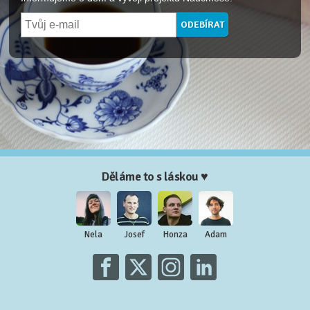
Děláme to s láskou ♥
Nela
Josef
Honza
Adam