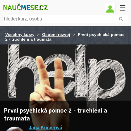
NAUČ
ME
SE.CZ
☰
Všechny kurzy
>
Osobní rozvoj
>
První psychická pomoc
2 - truchlení a traumata
První psychická pomoc 2 - truchlení a
traumata
Jana Kučerová