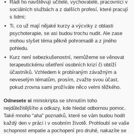
Rádi ho navštěvují učitelé, vychovatelé, pracovníci v
sociálních službách a z dalších profesí, které pracují
s lidmi;
Ti, co už mají nějaké kurzy a výcviky z oblasti
psychoterapie, se asi budou trochu nudit. Ale zase
mohou slyšet téma pěkně pohromadě a z jiného
pohledu.
Kurz není sebezkušenostní, nemůžeme se věnovat
terapeutickému ošetření osobních krizí či obtíží
účastníků. Vzhledem k probíraným závažným a
neveselým tématům, prosím, zvažte svou účast,
pokud zrovna sami prožíváte něco velmi těžkého.
Odnesete si
miniskripta se shrnutím toho
nejdůležitějšího a odkazy, kde hledat odbornou pomoc.
Také mnoho “aha” poznatků, které se vám budou hodit
každý den v práci i v osobním životě. Prohloubí se vaše
schopnost empatie a pochopení pro druhé, nakazíte se