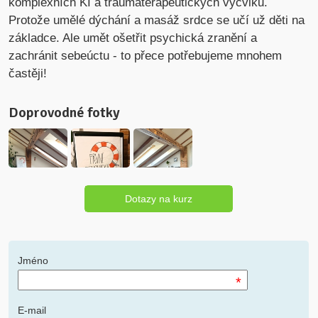
komplexních KI a traumaterapeutických výcviků.
Protože umělé dýchání a masáž srdce se učí už děti na
základce. Ale umět ošetřit psychická zranění a
zachránit sebeúctu - to přece potřebujeme mnohem
častěji!
Doprovodné fotky
Dotazy na kurz
Jméno
*
E-mail