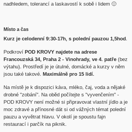
nadhledem, tolerancí a laskavostí k sobě i lidem 🙂
Místo a čas
Kurz je celodenní 9:30-17h, s polední pauzou 1,5hod
.
Podkroví
POD KROVY najdete na adrese
Francouzská 34, Praha 2 - Vinohrady, ve 4. patře
(bez
výtahu). Prostředí je je útulné, domácké a kurzy v něm
jsou také takové.
Maximálně pro 15 lidí.
Na místě je k dispozici káva, mléko, čaj, voda a nějaké
drobné "zobání". Na oběd počítejte s "vyvenčením" -
POD KROVY není možné si připravovat vlastní jídlo a je
moc zdravé a přínosné dát si od vážných témat polední
pauzu a vyvětrat hlavu. V okolí je spoustu fajn
restaurací i parčík na piknik.