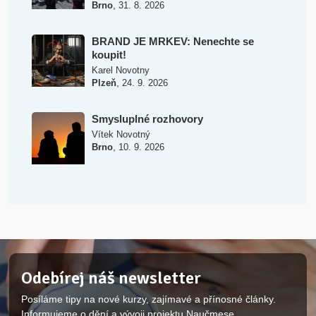
,
Brno
31. 8. 2026
BRAND JE MRKEV: Nenechte se
koupit!
Karel Novotny
,
Plzeň
24. 9. 2026
Smysluplné rozhovory
Vítek Novotný
,
Brno
10. 9. 2026
Odebírej náš newsletter
Posíláme tipy na nové kurzy, zajímavé a přínosné články.
Informujeme o dění a vývoji projektu Naučmese.