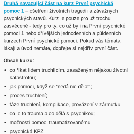
Druhá navazující část na kurz První psychická
pomoc 1
– ošetření životních tragedií a závažných
psychických stavů. Kurz je pouze pro už trochu
zasvěcené - tedy pro ty, co už byli na První psychické
pomoci 1 nebo dřívějších jednodenních a půldenních
kurzech První psychické pomoci. Pokud vás témata
lákají a úvod nemáte, dopřejte si nejdřív první část.
Obsah kurzu:
co říkat lidem truchlícím, zasaženým nějakou životní
katastrofou;
jak pomoci, když se “nedá nic dělat”;
proces truchlení;
fáze truchlení, komplikace, provázení v zármutku
co je to trauma a co dělá s psychikou;
možnosti pomoci traumatizovanému
psychická KPZ