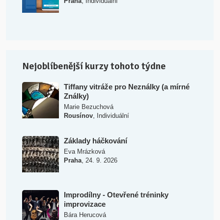
,
Praha
Individuální
Nejoblíbenější kurzy tohoto týdne
Tiffany vitráže pro Neználky (a mírné
Ználky)
Marie Bezuchová
,
Rousínov
Individuální
Základy háčkování
Eva Mrázková
,
Praha
24. 9. 2026
Improdílny - Otevřené tréninky
improvizace
Bára Herucová