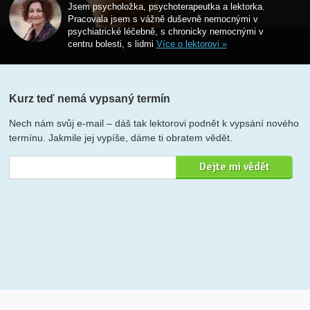
Jsem psycholožka, psychoterapeutka a lektorka.
Pracovala jsem s vážně duševně nemocnými v
psychiatrické léčebně, s chronicky nemocnými v
centru bolesti, s lidmi
Více o lektorovi »
Kurz teď nemá vypsaný termín
Nech nám svůj e-mail – dáš tak lektorovi podnět k vypsání nového
termínu. Jakmile jej vypíše, dáme ti obratem vědět.