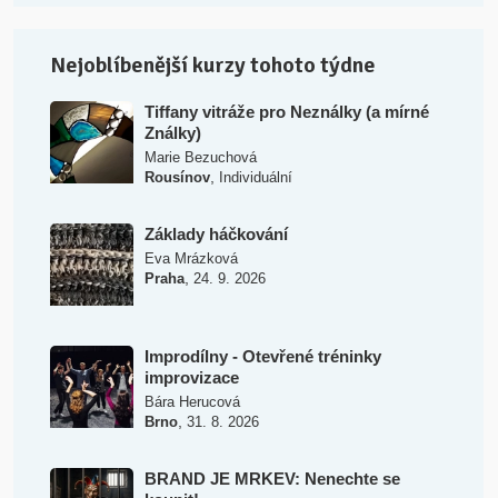
Nejoblíbenější kurzy tohoto týdne
Tiffany vitráže pro Neználky (a mírné
Ználky)
Marie Bezuchová
,
Rousínov
Individuální
Základy háčkování
Eva Mrázková
,
Praha
24. 9. 2026
Improdílny - Otevřené tréninky
improvizace
Bára Herucová
,
Brno
31. 8. 2026
BRAND JE MRKEV: Nenechte se