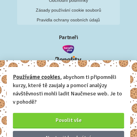
Obchodní podmínky
Zásady používání cookie souborů
Pravidla ochrany osobních údajů
Partneři
Používáme cookies
, abychom ti připomněli
kurzy, které tě zaujaly a pomocí analýzy
návštěvnosti mohli ladit Naučmese web. Je to
v pohodě?
Povolit vše