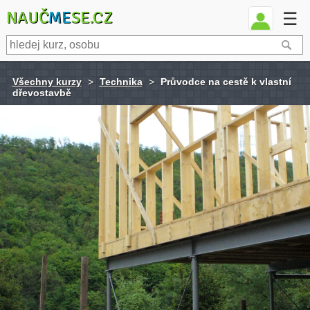
NAUČ
ME
SE.CZ
☰
Všechny kurzy
>
Technika
>
Průvodce na cestě k vlastní
dřevostavbě