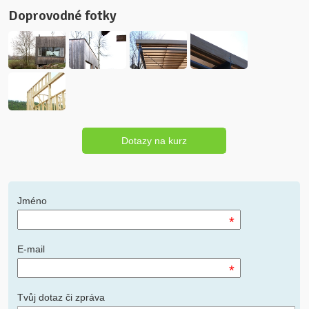
Doprovodné fotky
Dotazy na kurz
Jméno
*
E-mail
*
Tvůj dotaz či zpráva