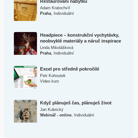
Restaurování nábytku
Adam Kratochvíl
,
Praha
Individuální
Headpiece – konstrukční vychytávky,
neobvyklé materiály a náruč inspirace
Linda Mikolášková
,
Praha
Individuální
Excel pro středně pokročilé
Petr Kohoutek
Video kurz
Když plánuješ čas, plánuješ život
Jan Kubrický
,
Webinář - online
Individuální