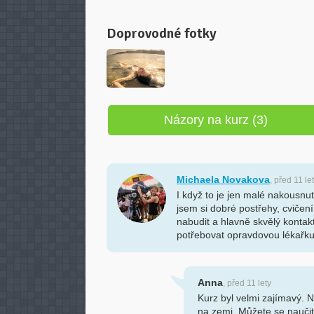
Doprovodné fotky
Názory na kurz (3)
Michaela Novakova
, před 11 le
I když to je jen malé nakousnu
jsem si dobré postřehy, cvičení
nabudit a hlavně skvělý kontak
potřebovat opravdovou lékařku
Anna
, před 11 lety
Kurz byl velmi zajímavý. N
na zemi. Můžete se naučit