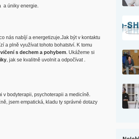
a a úniky energie.
o nás nabíjí a energetizuje.Jak být v kontaktu
ízí a plně využívat tohoto bohatství. K tomu
cvičení s dechem a pohybem
. Ukážeme si
iky
, jak se kvalitně uvolnit a odpočívat .
 v bodyterapii, psychoterapii a medicíně.
ečně, jsem empatická, kladu ty správné dotazy
Nejobl