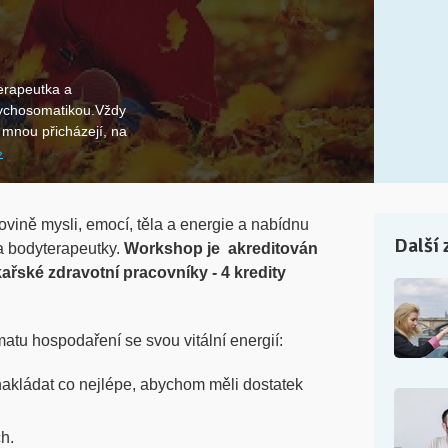
erapeutka a
ychosomatikou.Vždy
a mnou přicházejí, na
»
ovině mysli, emocí, těla a energie a nabídnu
Další 
a bodyterapeutky.
Workshop je akreditován
řské zdravotní pracovníky - 4 kredity
tu hospodaření se svou vitální energií:
nakládat co nejlépe, abychom měli dostatek
h.