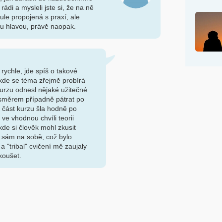
rádi a mysleli jste si, že na ně
ule propojená s praxí, ale
ou hlavou, právě naopak.
rychle, jde spíš o takové
kde se téma zřejmě probírá
 kurzu odnesl nějaké užitečné
 směrem případně pátrat po
á část kurzu šla hodně po
 ve vhodnou chvíli teorii
kde si člověk mohl zkusit
y sám na sobě, což bylo
a "tribal" cvičení mě zaujaly
zkoušet.