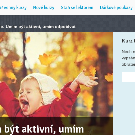
Všechny kurzy
Nové kurzy
Staň se lektorem
Dárkové poukazy
ie: Umím být aktivní, umím odpočívat
Kurz 
Nech n
vypsán
obrate
 být aktivní, umím