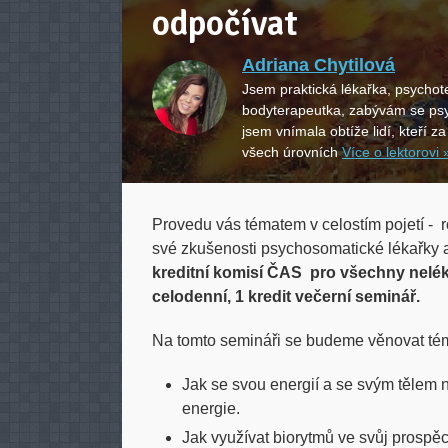
odpočívat
Adriana Chytilová
Jsem praktická lékařka, psychot
bodyterapeutka, zabývám se ps
jsem vnímala obtíže lidí, kteří z
všech úrovních
Více o lektorovi 
Provedu vás tématem v celostím pojetí - r
své zkušenosti psychosomatické lékařky 
kreditní komisí ČAS pro všechny neléka
celodenní, 1 kredit večerní seminář.
Na tomto semináři se budeme věnovat téma
Jak se svou energií a se svým tělem 
energie.
Jak využívat biorytmů ve svůj prospěc