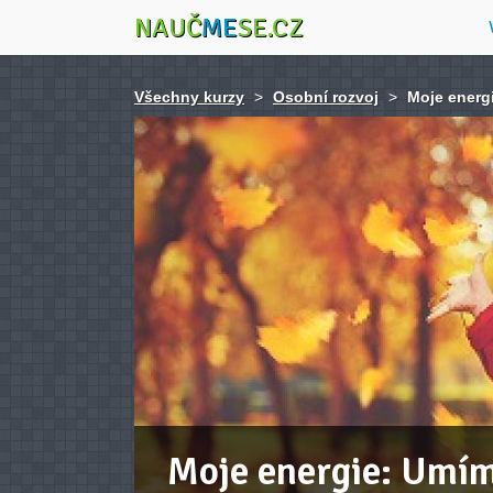
NAUČ
ME
SE.CZ
Všechny kurzy
>
Osobní rozvoj
>
Moje energ
Moje energie: Umím