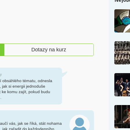
Dotazy na kurz
ty
tí obsáhlého tématu, odnesla
, jak si energii jednoduše
t ke komu zajít, pokud budu
.
aučí vás, jak se říká, stát nohama
, jak zařadit do každodenního