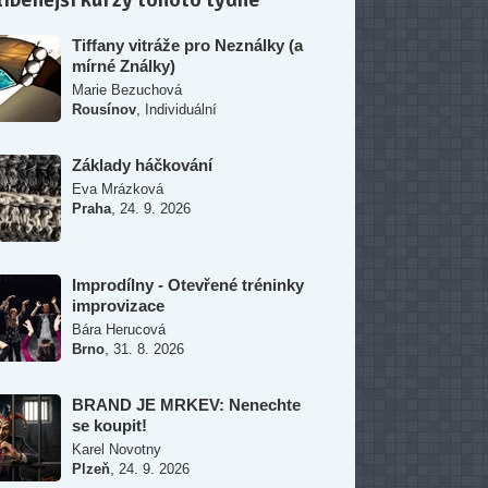
Tiffany vitráže pro Neználky (a
mírné Ználky)
Marie Bezuchová
,
Rousínov
Individuální
Základy háčkování
Eva Mrázková
,
Praha
24. 9. 2026
Improdílny - Otevřené tréninky
improvizace
Bára Herucová
,
Brno
31. 8. 2026
BRAND JE MRKEV: Nenechte
se koupit!
Karel Novotny
,
Plzeň
24. 9. 2026