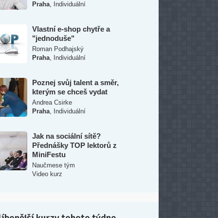
,
Praha
Individuální
Vlastní e-shop chytře a
"jednoduše"
Roman Podhajský
,
Praha
Individuální
Poznej svůj talent a směr,
kterým se chceš vydat
Andrea Csirke
,
Praha
Individuální
Jak na sociální sítě?
Přednášky TOP lektorů z
MiniFestu
Naučmese tým
Video kurz
íbenější kurzy tohoto týdne