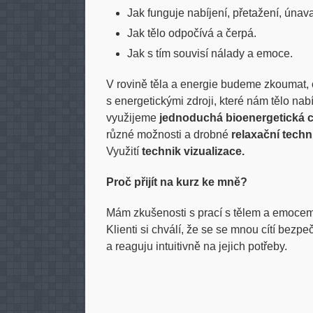
Jak funguje nabíjení, přetažení, únav
Jak tělo odpočívá a čerpá.
Jak s tím souvisí nálady a emoce.
V rovině těla a energie budeme zkoumat, c
s energetickými zdroji, které nám tělo nab
využijeme
jednoduchá bioenergetická 
různé možnosti a drobné
relaxační techn
Využití
technik vizualizace.
Proč přijít na kurz ke mně?
Mám zkušenosti s prací s tělem a emocemi
Klienti si chválí, že se se mnou cítí bezp
a reaguju intuitivně na jejich potřeby.