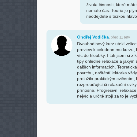
života činnosti, které máte 
nemáte čas. Teorie je plyn
neodejdete s těžkou hlav
Ondřej Vodička
, před 11 lety
Dvouhodinový kurz utekl velice 
preview k celodennímu kurzu, 
víc do hloubky. I tak jsem si z
tipy ohledně relaxace a jakým
dalších informacích. Teoretick
povrchu, naštěstí lektorka vždy
proložila praktickým cvičením, 
rozprouďující či relaxační cvik
přínosné. Progresivní relaxace 
nejvíc a určitě stojí za to je vy