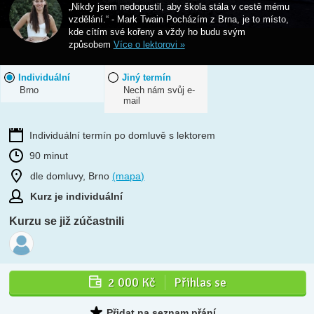
„Nikdy jsem nedopustil, aby škola stála v cestě mému
vzdělání.“ - Mark Twain Pocházím z Brna, je to místo,
kde cítím své kořeny a vždy ho budu svým
způsobem
Více o lektorovi »
Individuální
Jiný termín
Brno
Nech nám svůj e-
mail
Individuální termín po domluvě s lektorem
90 minut
dle domluvy, Brno
(mapa)
Kurz je individuální
Kurzu se již zúčastnili
2 000 Kč
Přihlas se
Přidat na seznam přání