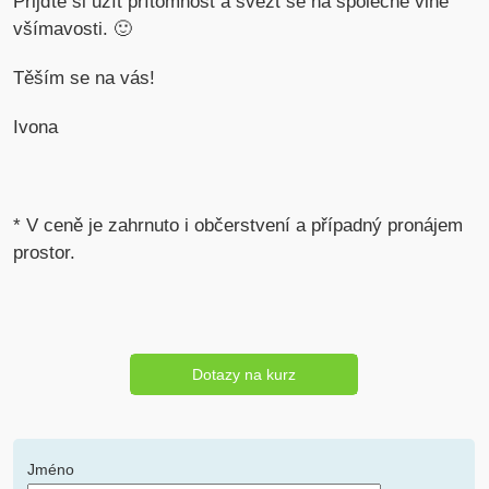
Přijďte si užít přítomnost a svézt se na společné vlně
všímavosti. 🙂
Těším se na vás!
Ivona
* V ceně je zahrnuto i občerstvení a případný pronájem
prostor.
Dotazy na kurz
Jméno