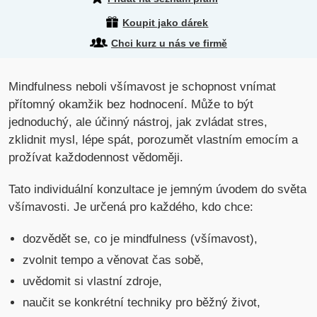
Koupit jako dárek
Chci kurz u nás ve firmě
Mindfulness neboli všímavost je schopnost vnímat
přítomný okamžik bez hodnocení. Může to být
jednoduchý, ale účinný nástroj, jak zvládat stres,
zklidnit mysl, lépe spát, porozumět vlastním emocím a
prožívat každodennost vědoměji.
Tato individuální konzultace je jemným úvodem do světa
všímavosti. Je určená pro každého, kdo chce:
dozvědět se, co je mindfulness (všímavost),
zvolnit tempo a věnovat čas sobě,
uvědomit si vlastní zdroje,
naučit se konkrétní techniky pro běžný život,