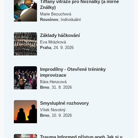
Tiffany vitráže pro Neználky (a mírné
Ználky)
Marie Bezuchová
,
Rousínov
Individuální
Základy háčkování
Eva Mrázková
,
Praha
24. 9. 2026
Improdílny - Otevřené tréninky
improvizace
Bára Herucová
,
Brno
31. 8. 2026
Smysluplné rozhovory
Vítek Novotný
,
Brno
10. 9. 2026
Trauma Informed přístup aneb Jak si v