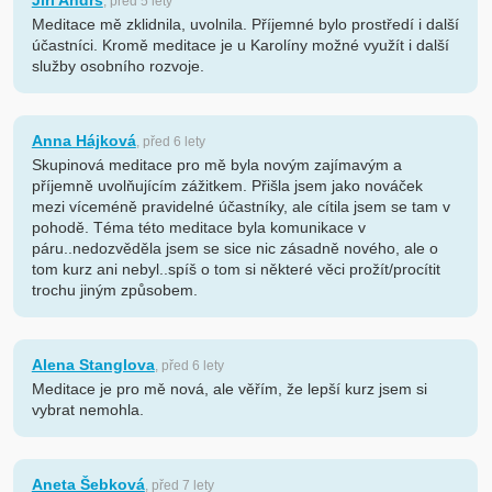
Jiří Andrš
, před 5 lety
Meditace mě zklidnila, uvolnila. Příjemné bylo prostředí i další
účastníci. Kromě meditace je u Karolíny možné využít i další
služby osobního rozvoje.
Anna Hájková
, před 6 lety
Skupinová meditace pro mě byla novým zajímavým a
příjemně uvolňujícím zážitkem. Přišla jsem jako nováček
mezi víceméně pravidelné účastníky, ale cítila jsem se tam v
pohodě. Téma této meditace byla komunikace v
páru..nedozvěděla jsem se sice nic zásadně nového, ale o
tom kurz ani nebyl..spíš o tom si některé věci prožít/procítit
trochu jiným způsobem.
Alena Stanglova
, před 6 lety
Meditace je pro mě nová, ale věřím, že lepší kurz jsem si
vybrat nemohla.
Aneta Šebková
, před 7 lety