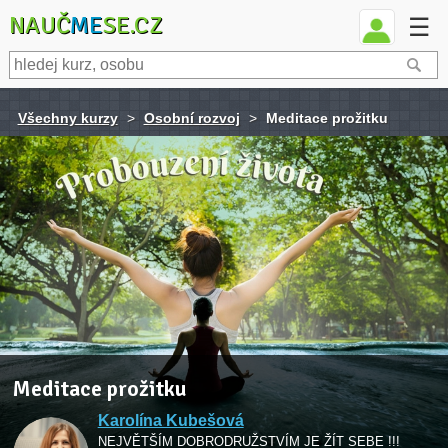
NAUČ
ME
SE.CZ
☰
Všechny kurzy
>
Osobní rozvoj
>
Meditace prožitku
Meditace prožitku
Karolína Kubešová
NEJVĚTŠÍM DOBRODRUŽSTVÍM JE ŽÍT SEBE !!!