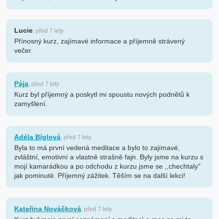
Lucie
, před 7 lety
Přínosný kurz, zajímavé informace a příjemně strávený
večer.
Pája
, před 7 lety
Kurz byl příjemný a poskytl mi spoustu nových podnětů k
zamyšlení.
Adéla Bíglová
, před 7 lety
Byla to má první vedená meditace a bylo to zajímavé,
zvláštní, emotivní a vlastně strašně fajn. Byly jsme na kurzu s
mojí kamarádkou a po odchodu z kurzu jsme se ,,chechtaly"
jak pominuté. Příjemný zážitek. Těším se na další lekci!
Kateřina Nováčková
, před 7 lety