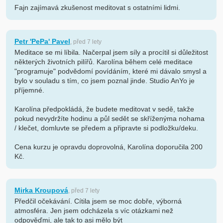
Fajn zajímavá zkušenost meditovat s ostatními lidmi.
Petr 'PePa' Pavel
, před 7 lety
Meditace se mi líbila. Načerpal jsem síly a procítil si důležitost
některých životních pilířů. Karolína během celé meditace
"programuje" podvědomí povídáním, které mi dávalo smysl a
bylo v souladu s tím, co jsem poznal jinde. Studio AnYo je
příjemné.
Karolína předpokládá, že budete meditovat v sedě, takže
pokud nevydržíte hodinu a půl sedět se skříženýma nohama
/ klečet, domluvte se předem a připravte si podložku/deku.
Cena kurzu je opravdu doprovolná, Karolína doporučila 200
Kč.
Mirka Kroupová
, před 7 lety
Předčil očekávání. Cítila jsem se moc dobře, výborná
atmosféra. Jen jsem odcházela s víc otázkami než
odpověďmi, ale tak to asi mělo být