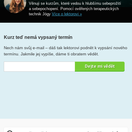
Věnuji se kurzům, které vedou k hlubšímu sebeprožití
a sebepochopení. Pomocí ověřených terapeutických
technik Jógy
Více o lektorovi »
Kurz teď nemá vypsaný termín
Nech nám svůj e-mail – dáš tak lektorovi podnět k vypsání nového
termínu. Jakmile jej vypíše, dáme ti obratem vědět.