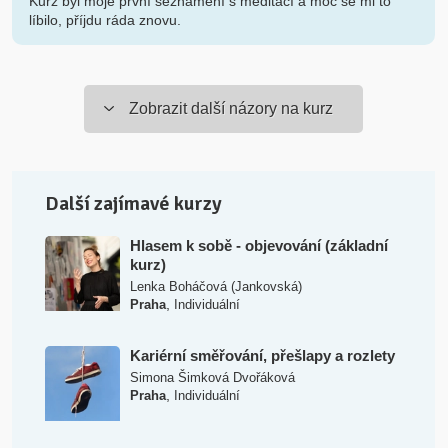
Kurz byl moje první seznámení s meditací a moc se mi to
líbilo, příjdu ráda znovu.
Zobrazit další názory na kurz
Další zajímavé kurzy
Hlasem k sobě - objevování (základní
kurz)
Lenka Boháčová (Jankovská)
,
Praha
Individuální
Kariérní směřování, přešlapy a rozlety
Simona Šimková Dvořáková
,
Praha
Individuální