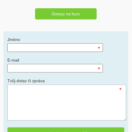
Dotazy na kurz
Jméno
*
E-mail
*
Tvůj dotaz či zpráva
*