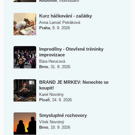
,
Rousínov
Individuální
Kurz háčkování - začátky
Anna Lamač Petráková
,
Praha
8. 9. 2026
Improdílny - Otevřené tréninky
improvizace
Bára Herucová
,
Brno
31. 8. 2026
BRAND JE MRKEV: Nenechte se
koupit!
Karel Novotny
,
Plzeň
24. 9. 2026
Smysluplné rozhovory
Vítek Novotný
,
Brno
10. 9. 2026