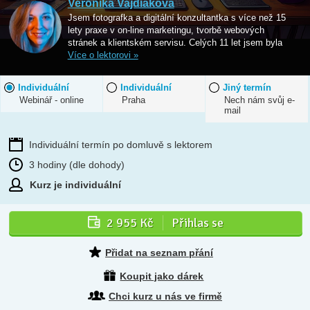
Veronika Vajdiaková
Jsem fotografka a digitální konzultantka s více než 15
lety praxe v on-line marketingu, tvorbě webových
stránek a klientském servisu. Celých 11 let jsem byla
Více o lektorovi »
Individuální
Individuální
Jiný termín
Webinář - online
Praha
Nech nám svůj e-
mail
Individuální termín po domluvě s lektorem
3 hodiny (dle dohody)
Kurz je individuální
2 955 Kč
Přihlas se
Přidat na seznam přání
Koupit jako dárek
Chci kurz u nás ve firmě