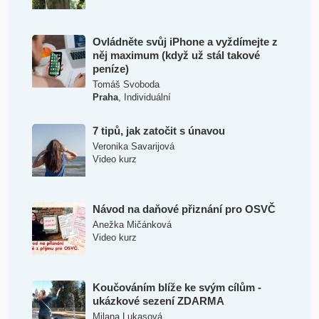
Ovládněte svůj iPhone a vyždímejte z
něj maximum (když už stál takové
peníze)
Tomáš Svoboda
,
Praha
Individuální
7 tipů, jak zatočit s únavou
Veronika Savarijová
Video kurz
Návod na daňové přiznání pro OSVČ
Anežka Mičánková
Video kurz
Koučováním blíže ke svým cílům -
ukázkové sezení ZDARMA
Milana Lukasová