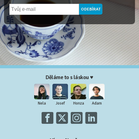
Děláme to s láskou ♥
Nela
Josef
Honza
Adam