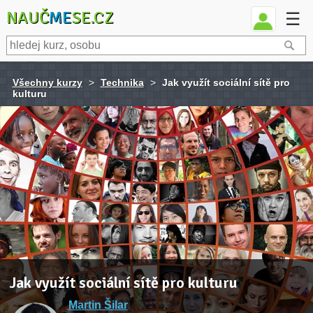
NAUČ
ME
SE.CZ
☰
Všechny kurzy
>
Technika
>
Jak využít sociální sítě pro
kulturu
Jak využít sociální sítě pro kulturu
Martin Šilar