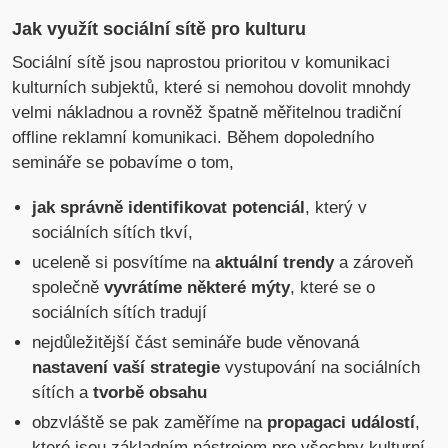
Jak využít sociální sítě pro kulturu
Sociální sítě jsou naprostou prioritou v komunikaci
kulturních subjektů, které si nemohou dovolit mnohdy
velmi nákladnou a rovněž špatně měřitelnou tradiční
offline reklamní komunikaci. Během dopoledního
semináře se pobavíme o tom,
jak správně identifikovat potenciál
, který v
sociálních sítích tkví,
uceleně si posvítíme na
aktuální trendy
a zároveň
společně
vyvrátíme některé mýty
, které se o
sociálních sítích tradují
nejdůležitější část semináře bude věnovaná
nastavení vaší strategie
vystupování na sociálních
sítích a
tvorbě obsahu
obzvláště se pak zaměříme na
propagaci událostí
,
které jsou základním nástrojem pro všechny kulturní