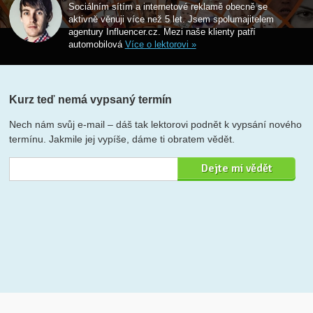
Sociálním sítím a internetové reklamě obecně se
aktivně věnuji více než 5 let. Jsem spolumajitelem
agentury Influencer.cz. Mezi naše klienty patří
automobilová
Více o lektorovi »
Kurz teď nemá vypsaný termín
Nech nám svůj e-mail – dáš tak lektorovi podnět k vypsání nového
termínu. Jakmile jej vypíše, dáme ti obratem vědět.