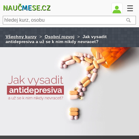
NAUČ
ME
SE.CZ
☰
Všechny kurzy
>
Osobní rozvoj
>
Jak vysadit
antidepresiva a už se k nim nikdy nevracet?