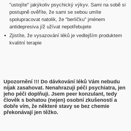
"ustojíte" jakýkoliv psychický výkyv. Sami na sobě si
postupně ověříte, že sami se sebou umíte
spolupracovat natolik, že "berličku" jménem
antidepresiva jíž užívat nepotřebujete
Zjistíte, že vysazování léků je vedlejším produktem
kvalitní terapie
Upozornění !!! Do dávkování léků Vám nebudu
nijak zasahovat. Nenahrazuji péči psychiatra, jen
jeho péči doplňuji. Jsem peer konzulant, tedy
člověk s bohatou (nejen) osobní zkušeností a
dobře vím, že některé stavy se bez chemie
překonávají jen těžko.