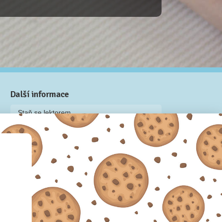
Další informace
Staň se lektorem
Video: Jak připravit kurz na Naučmese
Často kladené dotazy
Dárkové poukazy
Podmínky užívání
Obchodní podmínky
Zásady používání cookie souborů