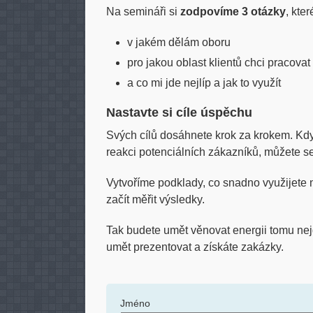
Na semináři si
zodpovíme 3 otázky
, kte
v jakém dělám oboru
pro jakou oblast klientů chci pracovat
a co mi jde nejlíp a jak to využít
Nastavte si cíle úspěchu
Svých cílů dosáhnete krok za krokem. Kdy
reakci potenciálních zákazníků, můžete se
Vytvoříme podklady, co snadno využijete 
začít měřit výsledky.
Tak budete umět věnovat energii tomu nejd
umět prezentovat a získáte zakázky.
Jméno