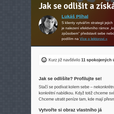
Jak se odlišit a zís
Lukáš Plíhal
S klienty vytvářím strategii jejic
je nalezení efektivního rámce „
způsobem“ představit sebe nebo
podílím na
Více o lektorovi »
Kurz již navštívilo
11 spokojených 
Jak se odlišíte? Profilujte se!
Stačí se podívat kolem sebe – nekonkrétn
konkrétní nabídkou. Když totiž chceme sv
Chceme utratit peníze tam, kde mají přesně
Vytvořte si obraz vlastního já