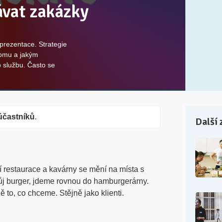
kávat zakázky
h prezentace. Strategie
komu a jakým
 službu. Často se
účastníků
.
Další 
í restaurace a kavárny se mění na místa s
ůj burger, jdeme rovnou do hamburgerárny.
 to, co chceme. Stějně jako klienti.