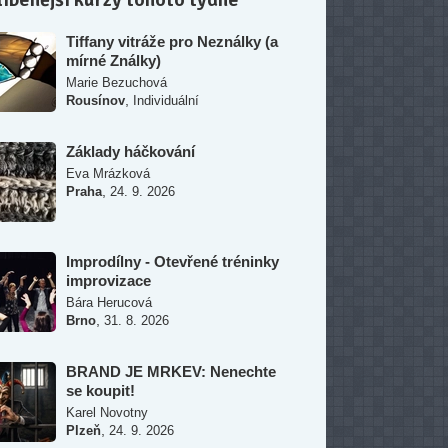
Tiffany vitráže pro Neználky (a
mírné Ználky)
Marie Bezuchová
,
Rousínov
Individuální
Základy háčkování
Eva Mrázková
,
Praha
24. 9. 2026
Improdílny - Otevřené tréninky
improvizace
Bára Herucová
,
Brno
31. 8. 2026
BRAND JE MRKEV: Nenechte
se koupit!
Karel Novotny
,
Plzeň
24. 9. 2026