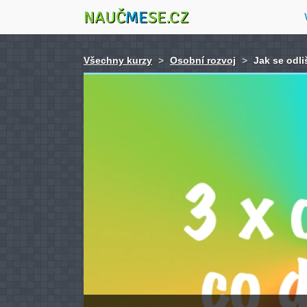
NAUČ
ME
SE.CZ
Všechny kurzy
>
Osobní rozvoj
>
Jak se odli