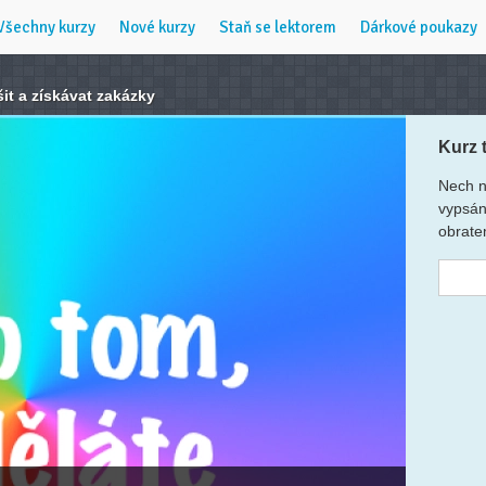
Všechny kurzy
Nové kurzy
Staň se lektorem
Dárkové poukazy
šit a získávat zakázky
Kurz 
Nech n
vypsán
obrate