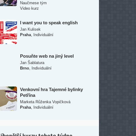
Naučmese tým
Video kurz
I want you to speak english
Jan Kulisek
,
Praha
Individuální
Posuňte web na jiný level
Jan Šablatura
,
Brno
Individuální
Venkovní hra Tajemné bylinky
Petřína
Marketa Růženka Vopičková
,
Praha
Individuální
íbenější kurzy tohoto týdne