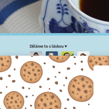
Děláme to s láskou ♥
Nela
Josef
Honza
Adam