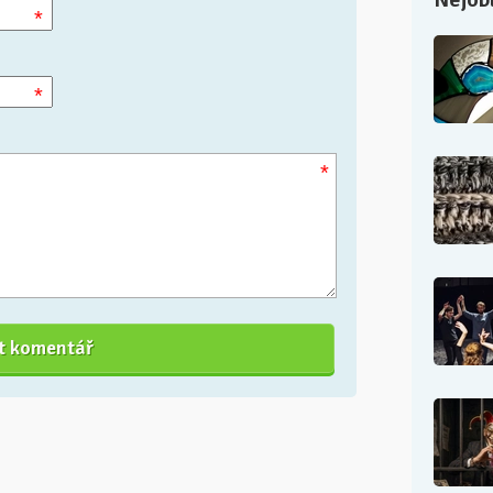
*
*
*