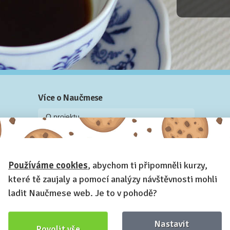
Více o Naučmese
O projektu
Blog: recenze z kurzů, rozhovory a články
Historky z kurzů
Používáme cookies
, abychom ti připomněli kurzy,
Příběh Naučmese
které tě zaujaly a pomocí analýzy návštěvnosti mohli
Naučmese festivaly
ladit Naučmese web. Je to v pohodě?
Náš systém pro vaši firmu
Prostory pro pořádání kurzů
Nastavit
Povolit vše