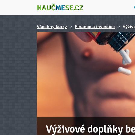
NAUČ
ME
SE.CZ
Všechny kurzy
>
Finance a investice
>
Výživ
Výživové doplňky be