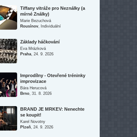
Tiffany vitráže pro Neználky (a
mírné Ználky)
Marie Bezuchová
,
Rousínov
Individuální
Základy háčkování
Eva Mrázková
,
Praha
24. 9. 2026
Improdílny - Otevřené tréninky
improvizace
Bára Herucová
,
Brno
31. 8. 2026
BRAND JE MRKEV: Nenechte
se koupit!
Karel Novotny
,
Plzeň
24. 9. 2026