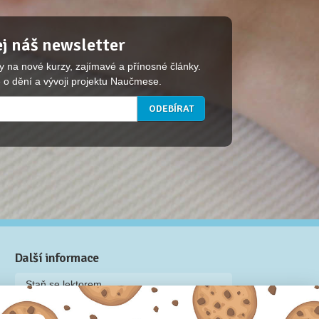
j náš newsletter
y na nové kurzy, zajímavé a přínosné články.
 o dění a vývoji projektu Naučmese.
Další informace
Staň se lektorem
Video: Jak připravit kurz na Naučmese