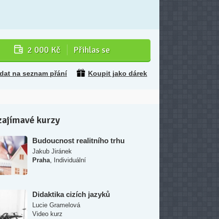
2 000 Kč
Přihlas se
idat na seznam přání
Koupit jako dárek
zajímavé kurzy
Budoucnost realitního trhu
Jakub Jiránek
,
Praha
Individuální
Didaktika cizích jazyků
Lucie Gramelová
Video kurz