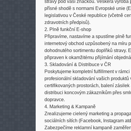
stravy pod vaší značkou. Veškerá výroba 
přísné shodě s normami Evropské unie (E
legislativou v České republice (včetně cer
zdravotních předpisů).
2. Plně funkční E-shop
Připravíme, nastavíme a spustíme plně fu
internetový obchod uzpůsobený na míru p
dohodnutého sortimentu doplňků stravy. 
připraven k okamžitému přijímání objedná
3. Skladování & Distribuce v ČR
Poskytujeme kompletní fulfillment v rámc
profesionální skladování vašich produktů 
certifikovaných prostorách, balení zásile
distribuci koncovým zákazníkům přes sml
dopravce.
4. Marketing & Kampaně
Zrealizujeme cielený marketing a propaga
sociálních sítích (Facebook, Instagram atd
Zabezpečíme reklamní kampaně zaměřen