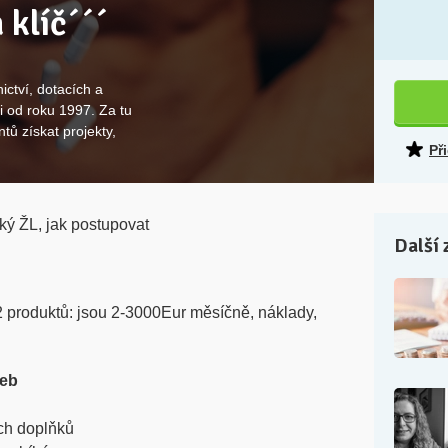
 klíč´´´
ictví, dotacích a
i od roku 1997. Za tu
tů získat projekty,
Př
ský ŽL, jak postupovat
Další 
2 produktů: jsou 2-3000Eur měsíčně, náklady,
žeb
ch doplňků