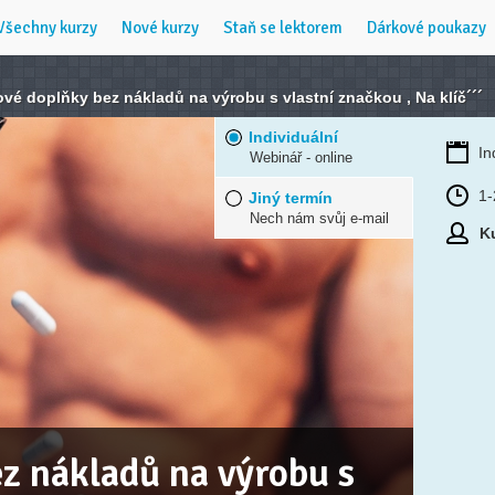
Všechny kurzy
Nové kurzy
Staň se lektorem
Dárkové poukazy
ové doplňky bez nákladů na výrobu s vlastní značkou , Na klíč´´´
Individuální
In
Webinář - online
1-
Jiný termín
Nech nám svůj e-mail
Ku
z nákladů na výrobu s