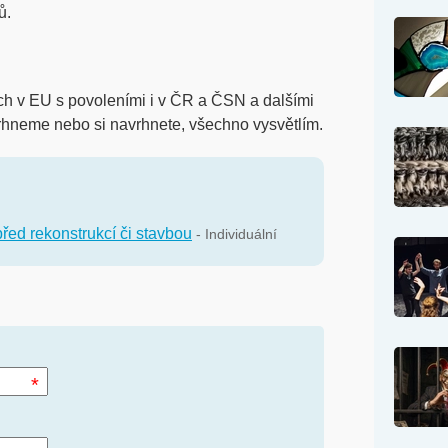
ů.
ch v EU s povoleními i v ČR a ČSN a dalšími
rhneme nebo si navrhnete, všechno vysvětlím.
řed rekonstrukcí či stavbou
- Individuální
*