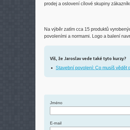
prodej a oslovení cílové skupiny zákazník
Na výběr zatím cca 15 produktů vyrobený
povoleními a normami. Logo a balení nav
Víš, že Jaroslav vede také tyto kurzy?
Stavební povolení: Co musíš vědět p
Jméno
E-mail