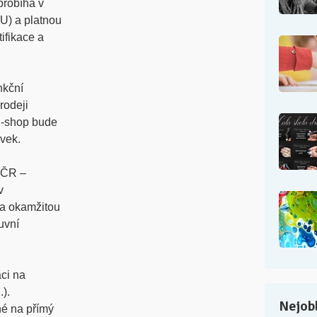
probíhá v
U) a platnou
tifikace a
nkční
rodeji
E-shop bude
vek.
i ČR –
v
k a okamžitou
uvní
ci na
.).
Nejobl
é na přímý