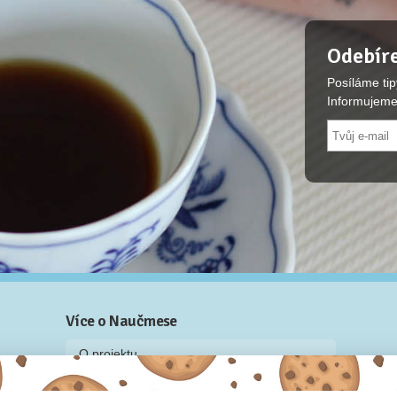
Odebíre
Posíláme tip
Informujeme
Více o Naučmese
O projektu
Blog: recenze z kurzů, rozhovory a články