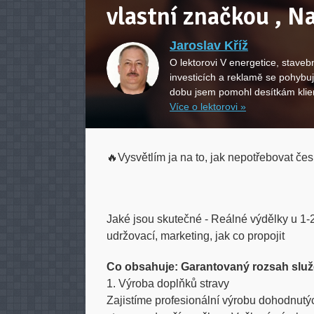
vlastní značkou , Na
Jaroslav Kříž
O lektorovi V energetice, stavebn
investicích a reklamě se pohybuj
dobu jsem pomohl desítkám klien
Více o lektorovi »
🔥Vysvětlím ja na to, jak nepotřebovat če
Jaké jsou skutečné - Reálné výdělky u 1-
udržovací, marketing, jak co propojit
Co obsahuje: Garantovaný rozsah slu
1. Výroba doplňků stravy
Zajistíme profesionální výrobu dohodnutý