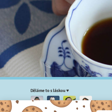
Děláme to s láskou ♥
Nela
Josef
Honza
Adam