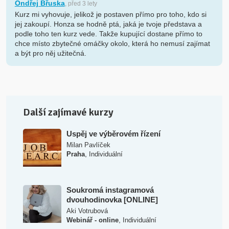
Ondřej Břuska
, před 3 lety
Kurz mi vyhovuje, jelikož je postaven přímo pro toho, kdo si
jej zakoupí. Honza se hodně ptá, jaká je tvoje představa a
podle toho ten kurz vede. Takže kupující dostane přímo to
chce místo zbytečné omáčky okolo, která ho nemusí zajímat
a být pro něj užitečná.
Další zajímavé kurzy
Uspěj ve výběrovém řízení
Milan Pavlíček
,
Praha
Individuální
Soukromá instagramová
dvouhodinovka [ONLINE]
Aki Votrubová
,
Webinář - online
Individuální