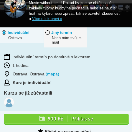
Music without limit! Pokud by jste se chtěli naučit
základy tvorby hudby na počítači a nebo se naučit
hrát na kytaru nebo zpívat, tak se ozvěte! Zkušenosti
a
Více o lektorovi »
Individuální
Jiný termín
Ostrava
Nech nám svůj e-
mail
Individuální termín po domluvě s lektorem
1 hodina
Ostrava, Ostrava
(mapa)
Kurz je individuální
Kurzu se již zúčastnili
500 Kč
Přihlas se
Přidat na seznam přání