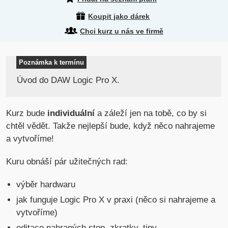
Koupit jako dárek
Chci kurz u nás ve firmě
Poznámka k termínu
Úvod do DAW Logic Pro X.
Kurz bude
individuální
a záleží jen na tobě, co by si
chtěl vědět. Takže nejlepší bude, když něco nahrajeme
a vytvoříme!
Kuru obnáší pár užitečných rad:
výběr hardwaru
jak funguje Logic Pro X v praxi (něco si nahrajeme a
vytvoříme)
editace nahraných stop, zkratky, tipy