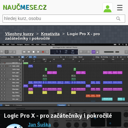
NAUČ
ME
SE.CZ
☰
Všechny kurzy
>
Kreativita
>
Logic Pro X - pro
začátečníky i pokročilé
Logic Pro X - pro začátečníky i pokročilé
Jan Šuška