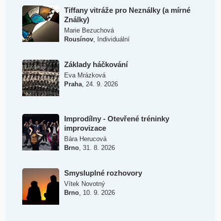
Tiffany vitráže pro Neználky (a mírné
Ználky)
Marie Bezuchová
,
Rousínov
Individuální
Základy háčkování
Eva Mrázková
,
Praha
24. 9. 2026
Improdílny - Otevřené tréninky
improvizace
Bára Herucová
,
Brno
31. 8. 2026
Smysluplné rozhovory
Vítek Novotný
,
Brno
10. 9. 2026