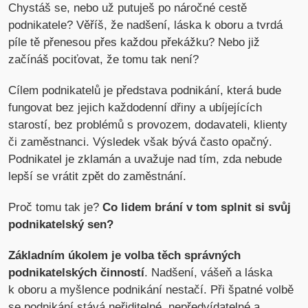
Chystáš se, nebo už putuješ po náročné cestě
podnikatele? Věříš, že nadšení, láska k oboru a tvrdá
píle tě přenesou přes každou překážku? Nebo již
začínáš pociťovat, že tomu tak není?
Cílem podnikatelů je představa podnikání, která bude
fungovat bez jejich každodenní dřiny a ubíjejících
starostí, bez problémů s provozem, dodavateli, klienty
či zaměstnanci. Výsledek však bývá často opačný.
Podnikatel je zklamán a uvažuje nad tím, zda nebude
lepší se vrátit zpět do zaměstnání.
Proč tomu tak je?
Co lidem brání v tom splnit si svůj
podnikatelský sen?
Základním úkolem je volba těch správných
podnikatelských činností
. Nadšení, vášeň a láska
k oboru a myšlence podnikání nestačí. Při špatné volbě
se podnikání stává neřiditelné, nepředvídatelné a