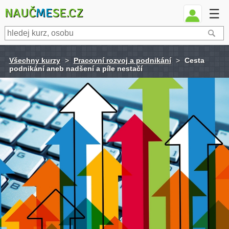
NAUČ
ME
SE.CZ
☰
Všechny kurzy
>
Pracovní rozvoj a podnikání
>
Cesta
podnikání aneb nadšení a píle nestačí