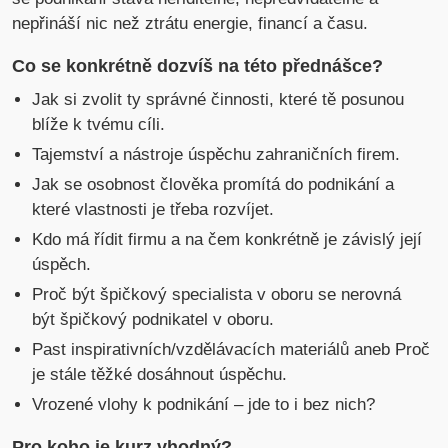
nepřináší nic než ztrátu energie, financí a času.
Co se konkrétně dozvíš na této přednášce?
Jak si zvolit ty správné činnosti, které tě posunou
blíže k tvému cíli.
Tajemství a nástroje úspěchu zahraničních firem.
Jak se osobnost člověka promítá do podnikání a
které vlastnosti je třeba rozvíjet.
Kdo má řídit firmu a na čem konkrétně je závislý její
úspěch.
Proč být špičkový specialista v oboru se nerovná
být špičkový podnikatel v oboru.
Past inspirativních/vzdělávacích materiálů aneb Proč
je stále těžké dosáhnout úspěchu.
Vrozené vlohy k podnikání – jde to i bez nich?
Pro koho je kurz vhodný?