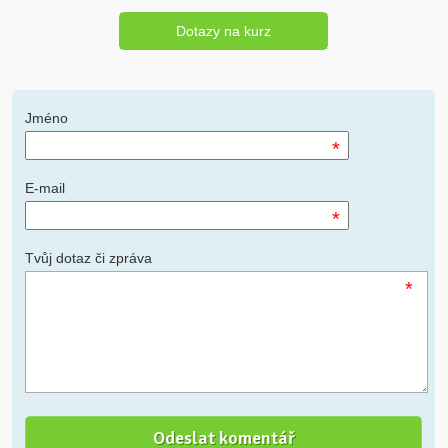
Dotazy na kurz
Jméno
*
E-mail
*
Tvůj dotaz či zpráva
*