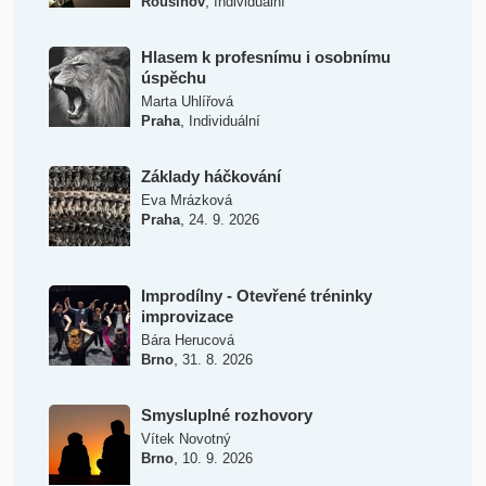
,
Rousínov
Individuální
Hlasem k profesnímu i osobnímu
úspěchu
Marta Uhlířová
,
Praha
Individuální
Základy háčkování
Eva Mrázková
,
Praha
24. 9. 2026
Improdílny - Otevřené tréninky
improvizace
Bára Herucová
,
Brno
31. 8. 2026
Smysluplné rozhovory
Vítek Novotný
,
Brno
10. 9. 2026