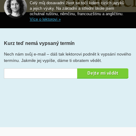
Celý můj dosavadní život se točí kolem cizích jazyků
a jejich výuky. Na základní a střední škole jsem
ochutnal ruštinu, němčinu, francouzštinu a angličtinu.
Více o lektorovi »
Kurz teď nemá vypsaný termín
Nech nám svůj e-mail – dáš tak lektorovi podnět k vypsání nového
termínu. Jakmile jej vypíše, dáme ti obratem vědět.