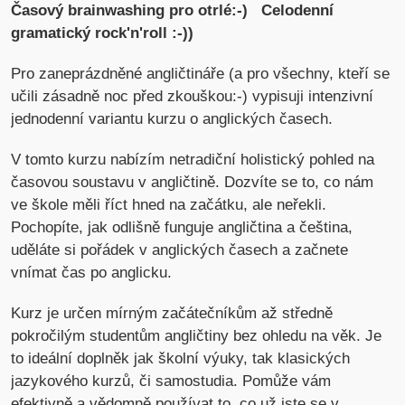
Časový brainwashing pro otrlé:-) Celodenní
gramatický rock'n'roll :-))
Pro zaneprázdněné angličtináře (a pro všechny, kteří se
učili zásadně noc před zkouškou:-) vypisuji intenzivní
jednodenní variantu kurzu o anglických časech.
V tomto kurzu nabízím netradiční holistický pohled na
časovou soustavu v angličtině. Dozvíte se to, co nám
ve škole měli říct hned na začátku, ale neřekli.
Pochopíte, jak odlišně funguje angličtina a čeština,
uděláte si pořádek v anglických časech a začnete
vnímat čas po anglicku.
Kurz je určen mírným začátečníkům až středně
pokročilým studentům angličtiny bez ohledu na věk. Je
to ideální doplněk jak školní výuky, tak klasických
jazykového kurzů, či samostudia. Pomůže vám
efektivně a vědomně používat to, co už jste se v