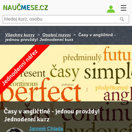
NAUČ
ME
SE.CZ
☰
Všechny kurzy
>
Osobní rozvoj
>
Časy v angličtině -
jednou provždy! Jednodenní kurz
Časy v angličtině - jednou provždy!
Jednodenní kurz
Jaromír Chlada