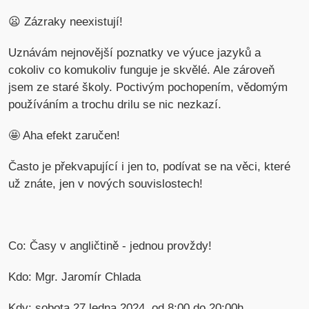
😦 Zázraky neexistují!
Uznávám nejnovější poznatky ve výuce jazyků a
cokoliv co komukoliv funguje je skvělé. Ale zároveň
jsem ze staré školy. Poctivým pochopením, vědomým
používáním a trochu drilu se nic nezkazí.
🤩 Aha efekt zaručen!
Často je překvapující i jen to, podívat se na věci, které
už znáte, jen v nových souvislostech!
Co: Časy v angličtině - jednou provždy!
Kdo: Mgr. Jaromír Chlada
Kdy: sobota 27.ledna 2024, od 8:00 do 20:00h