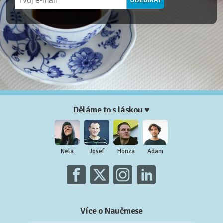
Děláme to s láskou ♥
Nela
Josef
Honza
Adam
Více o Naučmese