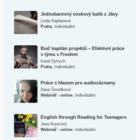
Jednobarevný voskový batik z Jávy
Linda Kaplanová
,
Praha
Individuální
Buď kapitán projektů – Efektivní práce
v týmu s Freelem
Karel Dytrych
,
Praha
Individuální
Práce s hlasem pro audiozáznamy
Dana Šmedková
,
Webinář - online
Individuální
English through Reading for Teenagers
Jana Kunzová
,
Webinář - online
Individuální