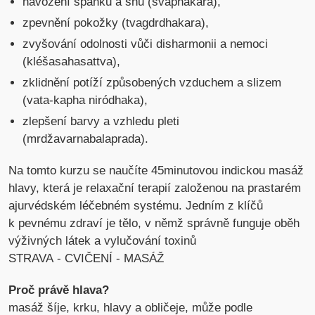
navození spánku a snů (svapnakara),
zpevnění pokožky (tvagdrdhakara),
zvyšování odolnosti vůči disharmonii a nemoci
(kléšasahasattva),
zklidnění potíží způsobených vzduchem a slizem
(vata-kapha niródhaka),
zlepšení barvy a vzhledu pleti
(mrdžavarnabalaprada).
Na tomto kurzu se naučíte 45minutovou indickou masáž
hlavy, která je relaxační terapií založenou na prastarém
ajurvédském léčebném systému. Jedním z klíčů
k pevnému zdraví je tělo, v němž správně funguje oběh
výživných látek a vylučování toxinů
STRAVA - CVIČENÍ - MASÁŽ
Proč právě hlava?
masáž šíje, krku, hlavy a obličeje, může podle