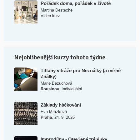
Pořádek doma, pořádek v životě
Martina Destexhe
Video kurz
Nejoblíbenější kurzy tohoto týdne
Tiffany vitráže pro Neználky (a mírné
Ználky)
Marie Bezuchová
,
Rousínov
Individuální
Základy háčkování
Eva Mrázková
,
Praha
24. 9. 2026
Improdílny - Otevřené tréninky