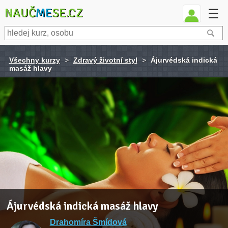
NAUČ
ME
SE.CZ
☰
Všechny kurzy
>
Zdravý životní styl
>
Ájurvédská indická
masáž hlavy
Ájurvédská indická masáž hlavy
Drahomíra Šmídová