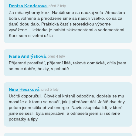
Denisa Kenderova
, před 2 lety
Za mňa výborný kurz. Naučili sme sa naozaj veľa. Atmosféra
bola uvoľnená a prirodzene sme sa naučili všetko, čo sa za
danú dobu dalo. Praktická časť s teoretickou výborne
vyvážene… lektorka je nabitá skúsenosťami a vedomosťami.
Kurz som si veľmi užila.
Ivana Andrýsková
, před 4 lety
Příjemné prostředí, příjemní lidé, takové domácké, cítila jsem
se moc dobře, hezky, v pohodě.
Nina Heczková
, před 5 lety
Určitě doporučuji. Člověk si krásně odpočine, dopřeje se mu
masáže a k tomu se naučí, jak ji předávat dál. Ještě dva dny
potom jsem cítila příval energie. Navíc skupinka lidí, v které
jsme se sešli, byla inspirativní a odnášela jsem si i sdílené
poznatky a tipy.