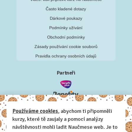
Často kladené dotazy
Dárkové poukazy
Podmínky užívání
Obchodní podmínky
Zásady používání cookie souborů
Pravidla ochrany osobních údajů
Partneři
Používáme cookies
, abychom ti připomněli
kurzy, které tě zaujaly a pomocí analýzy
návštěvnosti mohli ladit Naučmese web. Je to