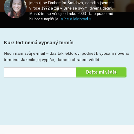
jmenuji se Drahomíra Šmídová, narodila jsem se
v roce 1972 a žiji v Brně se svými dvěma dětmi.
Masážím se věnuji od roku 2003. Tato práce mě
hluboce naplňuje,
Více o lektorovi »
Kurz teď nemá vypsaný termín
Nech nám svůj e-mail – dáš tak lektorovi podnět k vypsání nového
termínu. Jakmile jej vypíše, dáme ti obratem vědět.