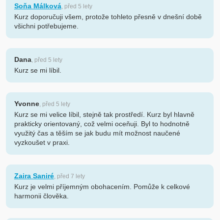
Soňa Málková
, před 5 lety
Kurz doporučuji všem, protože tohleto přesně v dnešní době
všichni potřebujeme.
Dana
, před 5 lety
Kurz se mi líbil.
Yvonne
, před 5 lety
Kurz se mi velice líbil, stejně tak prostředí. Kurz byl hlavně
prakticky orientovaný, což velmi oceňuji. Byl to hodnotně
využitý čas a těším se jak budu mít možnost naučené
vyzkoušet v praxi.
Zaira Saniré
, před 7 lety
Kurz je velmi příjemným obohacením. Pomůže k celkové
harmonii člověka.