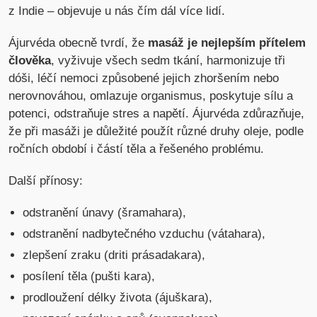
z Indie – objevuje u nás čím dál více lidí.
Ájurvéda obecně tvrdí, že
masáž je nejlepším přítelem
člověka
, vyživuje všech sedm tkání, harmonizuje tři
dóši, léčí nemoci způsobené jejich zhoršením nebo
nerovnováhou, omlazuje organismus, poskytuje sílu a
potenci, odstraňuje stres a napětí. Ájurvéda zdůrazňuje,
že při masáži je důležité použít různé druhy oleje, podle
ročních období i částí těla a řešeného problému.
Další přínosy:
odstranění únavy (šramahara),
odstranění nadbytečného vzduchu (vátahara),
zlepšení zraku (driti prásadakara),
posílení těla (pušti kara),
prodloužení délky života (ájuškara),