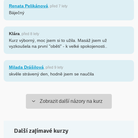
Renata Pelikánová
, před 7 lety
Báječný
Klára
, před 8 lety
Kurz výborný, moc jsem si to užila. Masáž jsem už
vyzkoušela na první "oběti" - k velké spokojenosti..
Milada Drášilová
, před 9 lety
skvěle strávený den, hodně jsem se naučila
Zobrazit další názory na kurz
Další zajímavé kurzy