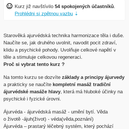
Kurz již navštívilo
54 spokojených účastníků
.
Prohlédni si zpětnou vazbu
⇣
Starověká ajurvédská technika harmonizace těla i duše.
Naučíte se, jak druhého uvolnit, navodit pocit zdraví,
klidu a psychické pohody. Uvolňuje celkové napětí v
těle a stimuluje celkovou regeneraci.
Proč si vybrat tento kurz ?
Na tomto kurzu se dozvíte
základy a principy ájurvedy
a prakticky se naučíte
kompletní masáž tradiční
ájurvédské masáže hlavy
, která má hluboké účinky na
psychické i fyzické úrovni.
Ájurvéda - ájurvédská masáž - umění bytí. Věda
o životě -ájuh(život) - véda(věda,poznání)
Ájurvéda – prastarý léčebný systém, který pochází