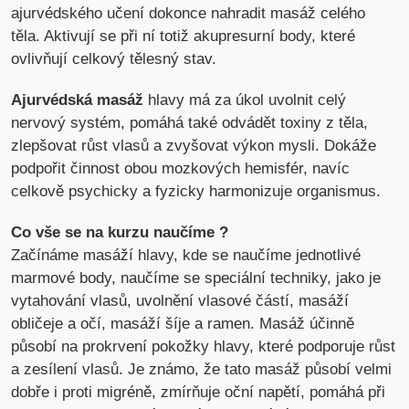
ajurvédského učení dokonce nahradit masáž celého
těla. Aktivují se při ní totiž akupresurní body, které
ovlivňují celkový tělesný stav.
Ajurvédská masáž
hlavy má za úkol uvolnit celý
nervový systém, pomáhá také odvádět toxiny z těla,
zlepšovat růst vlasů a zvyšovat výkon mysli. Dokáže
podpořit činnost obou mozkových hemisfér, navíc
celkově psychicky a fyzicky harmonizuje organismus.
Co vše se na kurzu naučíme ?
Začínáme masáží hlavy, kde se naučíme jednotlivé
marmové body, naučíme se speciální techniky, jako je
vytahování vlasů, uvolnění vlasové částí, masáží
obličeje a očí, masáží šíje a ramen. Masáž účinně
působí na prokrvení pokožky hlavy, které podporuje růst
a zesílení vlasů. Je známo, že tato masáž působí velmi
dobře i proti migréně, zmírňuje oční napětí, pomáhá při