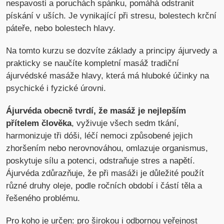
nespavosti a poruchách spánku, pomáhá odstranit
pískání v uších. Je vynikající při stresu, bolestech krční
páteře, nebo bolestech hlavy.
Na tomto kurzu se dozvíte základy a principy ájurvedy a
prakticky se naučíte kompletní masáž tradiční
ájurvédské masáže hlavy, která má hluboké účinky na
psychické i fyzické úrovni.
Ájurvéda obecně tvrdí, že masáž je nejlepším
přítelem člověka
, vyživuje všech sedm tkání,
harmonizuje tři dóši, léčí nemoci způsobené jejich
zhoršením nebo nerovnováhou, omlazuje organismus,
poskytuje sílu a potenci, odstraňuje stres a napětí.
Ájurvéda zdůrazňuje, že při masáži je důležité použít
různé druhy oleje, podle ročních období i částí těla a
řešeného problému.
Pro koho je určen: pro širokou i odbornou veřejnost