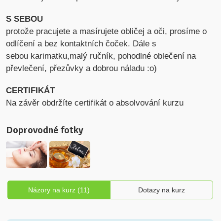
S SEBOU
protože pracujete a masírujete obličej a oči, prosíme o
odlíčení a bez kontaktních čoček. Dále s
sebou karimatku,malý ručník, pohodlné oblečení na
převlečení, přezůvky a dobrou náladu :o)
CERTIFIKÁT
Na závěr obdržíte certifikát o absolvování kurzu
Doprovodné fotky
Názory na kurz (11)
Dotazy na kurz