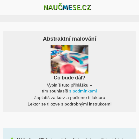
NAUČ
ME
SE.CZ
Abstraktní malování
Co bude dál?
Vyplníš tuto přihlášku –
tím souhlasíš
s podmínkami
Zaplatíš za kurz a pošleme ti fakturu
Lektor se ti ozve s podrobnými instrukcemi