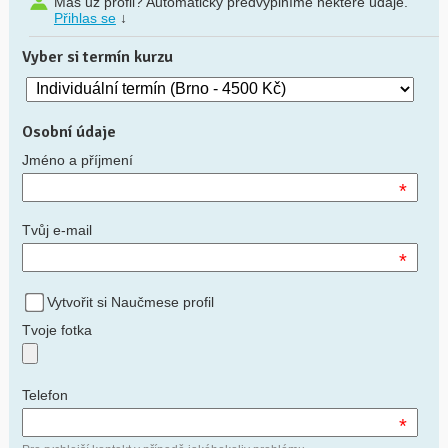
Máš už profil? Automaticky předvyplníme některé údaje.
Přihlas se
↓
Vyber si termín kurzu
Osobní údaje
Jméno a příjmení
*
Tvůj e-mail
*
Vytvořit si Naučmese profil
Tvoje fotka
Telefon
*