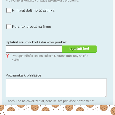
Pro rychlejší kontakt v případě jakéhokoliv problému.
Přihlásit dalšího účastníka
Kurz fakturovat na firmu
Uplatnit slevový kód / dárkový poukaz
Pro uplatnění klikni na tlačítko
Uplatnit kód
, aby se kód
ověřil.
Poznámka k přihlášce
Chceš-li se na cokoli zeptat, nebo ke své přihlášce poznamenat.
Anonymní profil
– odesláním přihlášky se automaticky
vytvoří tvůj profil na Naučmese. Zatrhni tuto volbu a profil