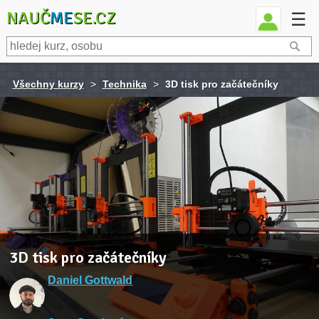
NAUČ
ME
SE.CZ
☰
Všechny kurzy
>
Technika
>
3D tisk pro začátečníky
3D tisk pro začátečníky
Daniel Gottwald