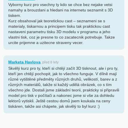
Vyborny kurz pro vsechny ty kdo se chce bez nejake vetsi
namahy a brouzdani a hledani na internetu seznamit s 3D
tiskem.
Kurz obsahoval jak teoretickou cast – seznameni se s
materialy, tiskarnou a principem tisku tak praktickou cast
nastaveni parametru tisku 3D modelu v programu a jeho
vlastni tisk, coz je presne to co zacatecnik potrebuje. Takze
urcite prijemne a uzitecne straveny vecer.
Marketa Havlova
, před 8 lety
Skvělý kurz pro ty, kteří si chtějí začít 3D tisknout, ale i pro ty,
kteří jen chtějí pochopit, jak to všechno funguje. V dílně mají
různé vytištěné předměty různých druhů, velikostí, barev a z
různých materiálů, takže si každý udělá obrázek, co s tím
všechno jde. Dostali jsme základní teorii, prakticky si připravili
model pro tisk v počítači a nakonec jsme si vše za dohledu
lektorů vytiskli. Ještě cestou domů jsem koukala na ceny
tiskáren, takže asi chápete, jak skvělý to byl kurz :)