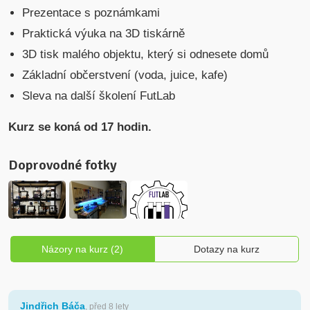
Prezentace s poznámkami
Praktická výuka na 3D tiskárně
3D tisk malého objektu, který si odnesete domů
Základní občerstvení (voda, juice, kafe)
Sleva na další školení FutLab
Kurz se koná od 17 hodin.
Doprovodné fotky
Názory na kurz (2)
Dotazy na kurz
Jindřich Báča
, před 8 lety