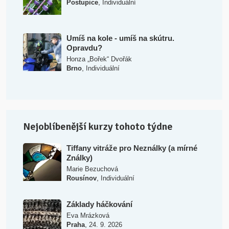
,
Postupice
Individuální
Umíš na kole - umíš na skútru.
Opravdu?
Honza „Bořek“ Dvořák
,
Brno
Individuální
Nejoblíbenější kurzy tohoto týdne
Tiffany vitráže pro Neználky (a mírné
Ználky)
Marie Bezuchová
,
Rousínov
Individuální
Základy háčkování
Eva Mrázková
,
Praha
24. 9. 2026