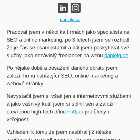
danielg.cz
Pracoval jsem v několika firmách jako specialista na
SEO a online marketing, po 3 letech jsem se rozhodl,
že je čas se osamostatnit a dál jsem poskytoval své
služby jako nezávislý freelancer na webu
danielg.cz
.
Po nějaké době a dosažení daného obratu jsem
založil firmu nabízející SEO, online marketing a
webové stránky.
Nevystačil jsem si však jen s internetovými službami
a jako vášnivý kutil jsem si splnil sen a založil
otevřenou high-tech dílnu
FutLab
pro členy i
veřejnost.
Vzhledem k tomu že jsem nasbíral již nějaké
zkušenosti, rozhodl jsem se, že své know how a