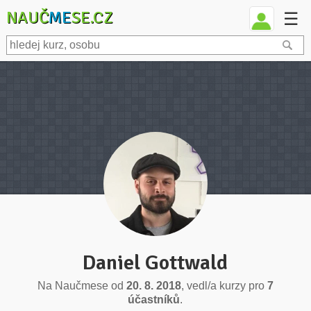
NAUČ
ME
SE.CZ
☰
Daniel Gottwald
Na Naučmese od
20. 8. 2018
, vedl/a kurzy pro
7
účastníků
.