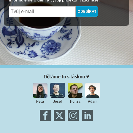
Informujeme o dění a vývoji projektu Naučmese.
Děláme to s láskou ♥
Nela
Josef
Honza
Adam