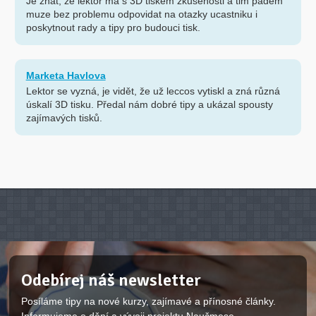
Je znat, ze lektor ma s 3D tiskem zkusenosti a tim padem
muze bez problemu odpovidat na otazky ucastniku i
poskytnout rady a tipy pro budouci tisk.
Marketa Havlova
Lektor se vyzná, je vidět, že už leccos vytiskl a zná různá
úskalí 3D tisku. Předal nám dobré tipy a ukázal spousty
zajímavých tisků.
Odebírej náš newsletter
Posíláme tipy na nové kurzy, zajímavé a přínosné články.