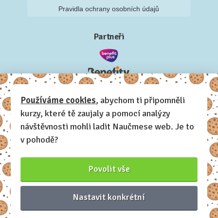
Pravidla ochrany osobních údajů
Partneři
Používáme cookies
, abychom ti připomněli
kurzy, které tě zaujaly a pomocí analýzy
návštěvnosti mohli ladit Naučmese web. Je to
v pohodě?
Povolit vše
Nastavit konkrétní
Naučmese, 2012-2026.
Sdílíme dovednosti, offline i online.