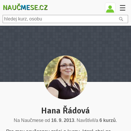
NAUČ
ME
SE.CZ
☰
Hana Řádová
Na Naučmese od
16. 9. 2013
. Navštívil/a
6 kurzů
.