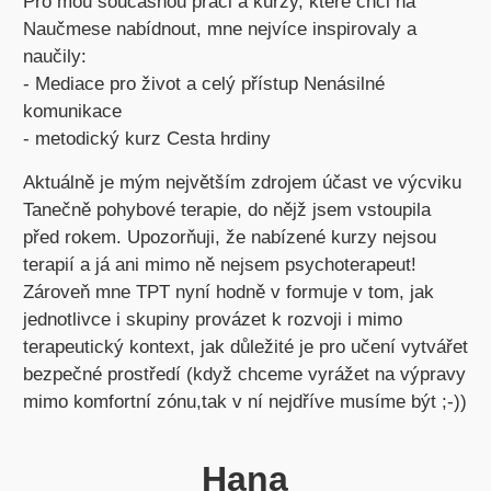
Pro mou současnou práci a kurzy, které chci na
Naučmese nabídnout, mne nejvíce inspirovaly a
naučily:
- Mediace pro život a celý přístup Nenásilné
komunikace
- metodický kurz Cesta hrdiny
Aktuálně je mým největším zdrojem účast ve výcviku
Tanečně pohybové terapie, do nějž jsem vstoupila
před rokem. Upozorňuji, že nabízené kurzy nejsou
terapií a já ani mimo ně nejsem psychoterapeut!
Zároveň mne TPT nyní hodně v formuje v tom, jak
jednotlivce i skupiny provázet k rozvoji i mimo
terapeutický kontext, jak důležité je pro učení vytvářet
bezpečné prostředí (když chceme vyrážet na výpravy
mimo komfortní zónu,tak v ní nejdříve musíme být ;-))
Hana