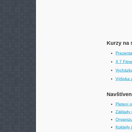
Kurzy na 
Prezenta
X 7 Fitn
Vycházka
Výšivka 
Navštívené
Pletení 
Základy 
Organizuj
Koktejly