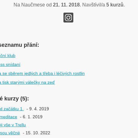
Na Naučmese od
21. 11. 2018
. Navštívil/a
5 kurzů
.
seznamu přání:
ční klub
ess snídaní
 se sběrem jedlých a třeba i léčivých rostlin
a tisk starými válečky na zeď
 kurzy (5):
od začátku 1.
- 9. 4. 2019
meditace
- 6. 1. 2019
i vše v Trellu
 jsou věčné
- 15. 10. 2022