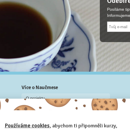
Odebíre
Posíláme tip
Informujeme
Více o Naučmese
O projektu
Blog: recenze z kurzů, rozhovory a články
Historky z kurzů
Používáme cookies
, abychom ti připomněli kurzy,
Příběh Naučmese