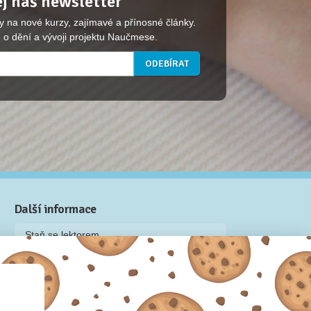
j náš newsletter
y na nové kurzy, zajímavé a přínosné články.
 o dění a vývoji projektu Naučmese.
Další informace
Staň se lektorem
Video: Jak připravit kurz na Naučmese
Často kladené dotazy
Dárkové poukazy