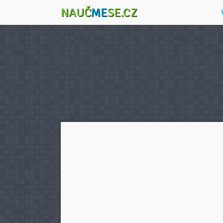
NAUČ
ME
SE.CZ