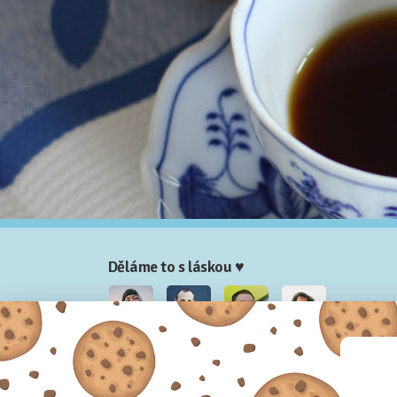
Děláme to s láskou ♥
Nela
Josef
Honza
Adam