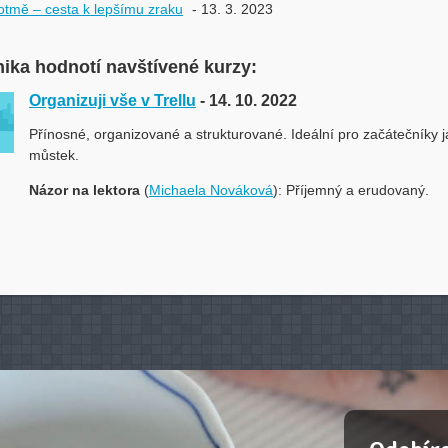
tmě – cesta k lepšímu zraku
- 13. 3. 2023
ika hodnotí navštívené kurzy:
Organizuji vše v Trellu
- 14. 10. 2022
Přínosné, organizované a strukturované. Ideální pro začátečníky 
můstek.
Názor na lektora
(
Michaela Nováková
): Příjemný a erudovaný.