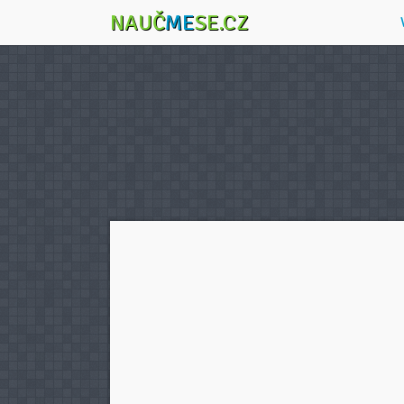
NAUČ
ME
SE.CZ