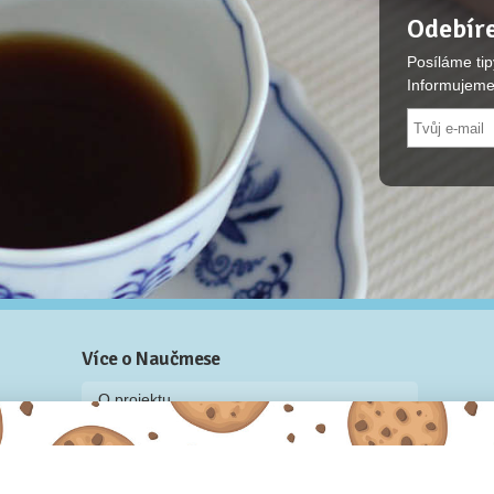
Odebíre
Posíláme tip
Informujeme
Více o Naučmese
O projektu
Blog: recenze z kurzů, rozhovory a články
Historky z kurzů