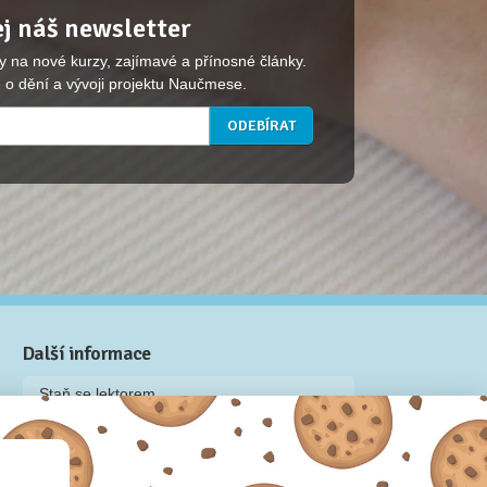
j náš newsletter
y na nové kurzy, zajímavé a přínosné články.
 o dění a vývoji projektu Naučmese.
Další informace
Staň se lektorem
Video: Jak připravit kurz na Naučmese
Často kladené dotazy