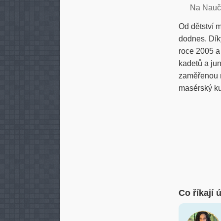
Na Nau
Od dětství m
dodnes. Dík
roce 2005 a
kadetů a ju
zaměřenou n
masérský kur
Co říkají 