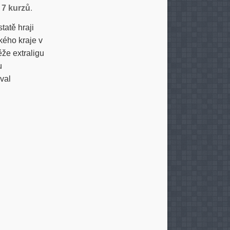
a
7 kurzů
.
tatě hraji
kého kraje v
že extraligu
u
val