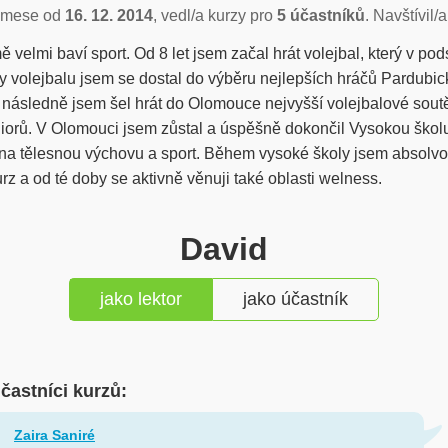
čmese od
16. 12. 2014
, vedl/a kurzy pro
5 účastníků
. Navštívil/
ě velmi baví sport. Od 8 let jsem začal hrát volejbal, který v pods
y volejbalu jsem se dostal do výběru nejlepších hráčů Pardubic
 následně jsem šel hrát do Olomouce nejvyšší volejbalové soutě
niorů. V Olomouci jsem zůstal a úspěšně dokončil Vysokou škol
a tělesnou výchovu a sport. Během vysoké školy jsem absolvo
z a od té doby se aktivně věnuji také oblasti welness.
David
jako lektor
jako účastník
účastníci kurzů:
Zaira Saniré