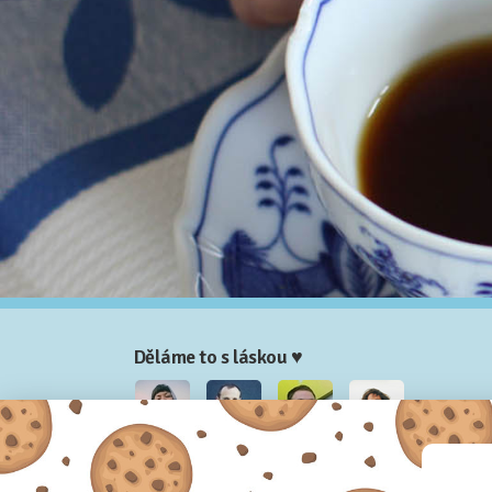
Děláme to s láskou ♥
Nela
Josef
Honza
Adam