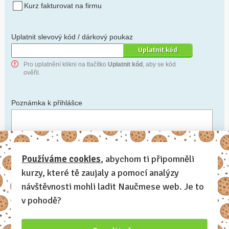
Kurz fakturovat na firmu
Uplatnit slevový kód / dárkový poukaz
Pro uplatnění klikni na tlačítko
Uplatnit kód
, aby se kód
ověřil.
Poznámka k přihlášce
Chceš-li se na cokoli zeptat, nebo ke své přihlášce poznamenat.
Používáme cookies
, abychom ti připomněli
kurzy, které tě zaujaly a pomocí analýzy
Anonymní profil
– odesláním přihlášky se automaticky
vytvoří tvůj profil na Naučmese. Zatrhni tuto volbu a profil
návštěvnosti mohli ladit Naučmese web. Je to
bude skrytý.
v pohodě?
Chci dostávat Naučmese newsletter