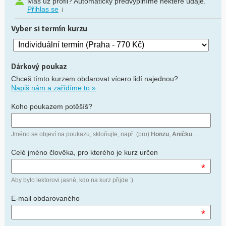
Máš už profil? Automaticky předvyplníme některé údaje.
Přihlas se
↓
Vyber si termín kurzu
Dárkový poukaz
Chceš tímto kurzem obdarovat vícero lidí najednou?
Napiš nám a zařídíme to »
Koho poukazem potěšíš?
Jméno se objeví na poukazu, skloňujte, např. (pro)
Honzu
,
Aničku
…
Celé jméno člověka, pro kterého je kurz určen
*
Aby bylo lektorovi jasné, kdo na kurz přijde :)
E-mail obdarovaného
*