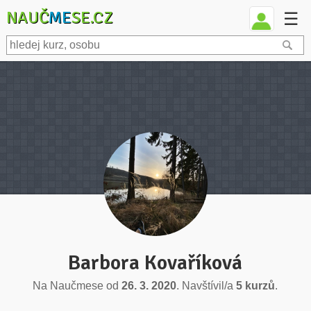
NAUČ
ME
SE.CZ
☰
Barbora Kovaříková
Na Naučmese od
26. 3. 2020
. Navštívil/a
5 kurzů
.