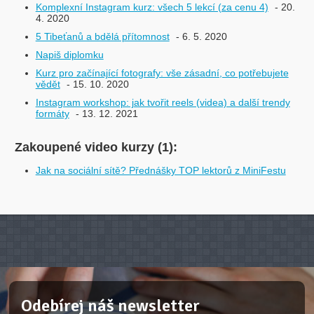
Komplexní Instagram kurz: všech 5 lekcí (za cenu 4)
- 20.
4. 2020
5 Tibeťanů a bdělá přítomnost
- 6. 5. 2020
Napiš diplomku
Kurz pro začínající fotografy: vše zásadní, co potřebujete
vědět
- 15. 10. 2020
Instagram workshop: jak tvořit reels (videa) a další trendy
formáty
- 13. 12. 2021
Zakoupené video kurzy (1):
Jak na sociální sítě? Přednášky TOP lektorů z MiniFestu
Odebírej náš newsletter