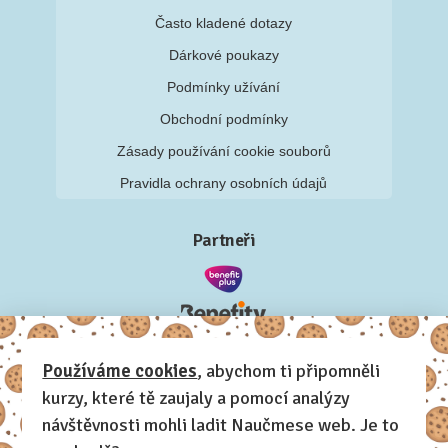
Často kladené dotazy
Dárkové poukazy
Podmínky užívání
Obchodní podmínky
Zásady používání cookie souborů
Pravidla ochrany osobních údajů
Partneři
Používáme cookies
, abychom ti připomněli
kurzy, které tě zaujaly a pomocí analýzy
návštěvnosti mohli ladit Naučmese web. Je to