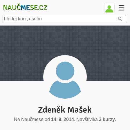
NAUČ
ME
SE.CZ
☰
Zdeněk Mašek
Na Naučmese od
14. 9. 2014
. Navštívil/a
3 kurzy
.