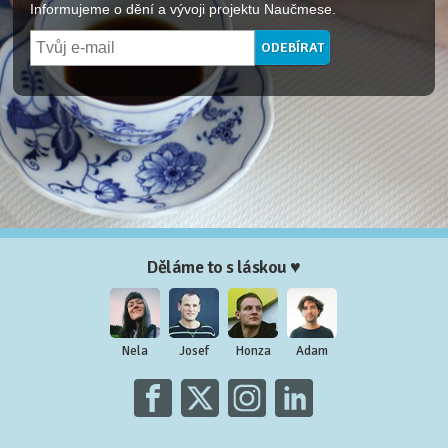
Informujeme o dění a vývoji projektu Naučmese.
Děláme to s láskou ♥
Nela
Josef
Honza
Adam