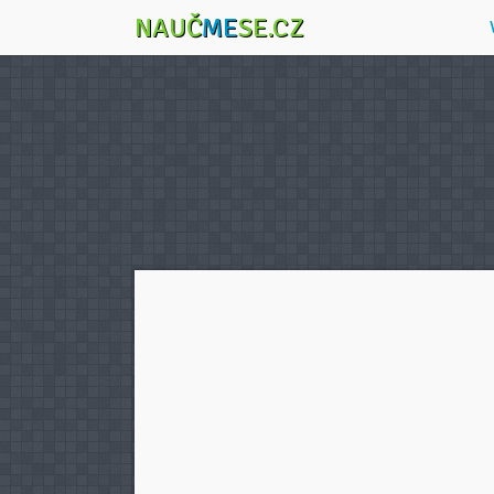
NAUČ
ME
SE.CZ