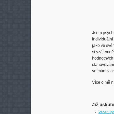
Jsem psychol
individuální
jako ve svém
si vzájemně
hodnotných 
stanovování 
vnímání vla
Více o mě n
Již uskut
Večer upř