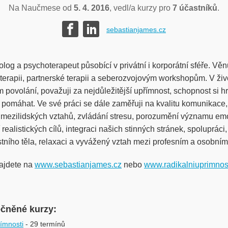
Na Naučmese od
5. 4. 2016
, vedl/a kurzy pro
7 účastníků
.
sebastianjames.cz
og a psychoterapeut působící v privátní i korporátní sféře. Věn
 terapii, partnerské terapii a seberozvojovým workshopům. V živ
 povolání, považuji za nejdůležitější upřímnost, schopnost si h
 pomáhat. Ve své práci se dále zaměřuji na kvalitu komunikace, 
mezilidských vztahů, zvládání stresu, porozumění významu emo
realistických cílů, integraci našich stinných stránek, spolupráci
stního těla, relaxaci a vyvážený vztah mezi profesním a osobním
ajdete na
www.sebastianjames.cz
nebo
www.radikalniuprimnos
ečněné kurzy:
ímnosti
- 29 termínů