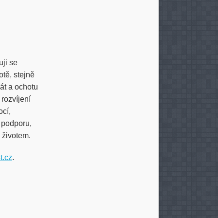
uji se
otě, stejně
rát a ochotu
rozvíjení
cí,
, podporu,
 životem.
t.cz
.