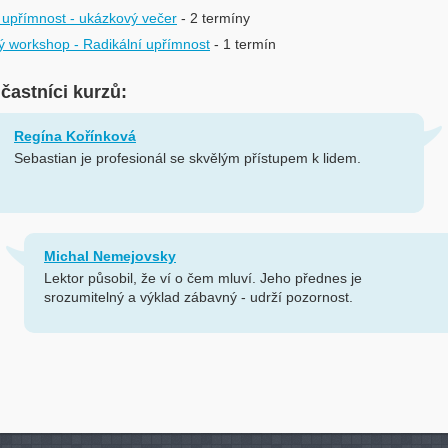
 upřímnost - ukázkový večer
- 2 termíny
 workshop - Radikální upřímnost
- 1 termín
účastníci kurzů:
Regína Kořínková
Sebastian je profesionál se skvělým přístupem k lidem.
Michal Nemejovsky
Lektor působil, že ví o čem mluví. Jeho přednes je
srozumitelný a výklad zábavný - udrží pozornost.