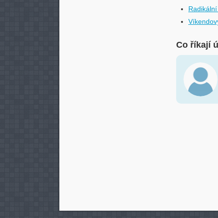
Radikální
Víkendový
Co říkají 