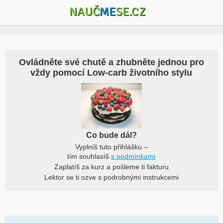
NAUČ
ME
SE.CZ
Ovládněte své chutě a zhubněte jednou pro
vždy pomocí Low-carb životního stylu
Co bude dál?
Vyplníš tuto přihlášku –
tím souhlasíš
s podmínkami
Zaplatíš za kurz a pošleme ti fakturu
Lektor se ti ozve s podrobnými instrukcemi