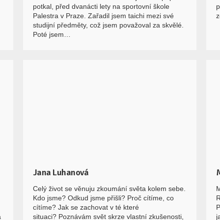
potkal, před dvanácti lety na sportovní škole
p
Palestra v Praze. Zařadil jsem taichi mezi své
z
studijní předměty, což jsem považoval za skvělé.
Poté jsem…
Jana Luhanová
Celý život se věnuju zkoumání světa kolem sebe.
M
Kdo jsme? Odkud jsme přišli? Proč cítíme, co
R
cítíme? Jak se zachovat v té které
P
a
situaci? Poznávám svět skrze vlastní zkušenosti,
j