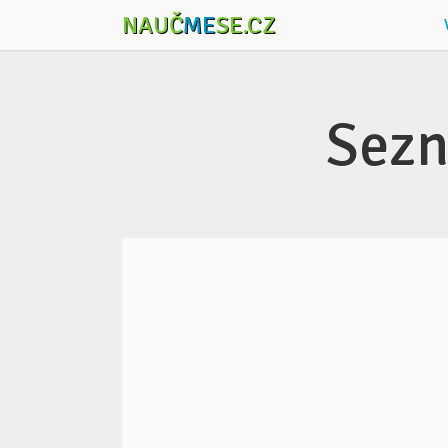
NAUČ
ME
SE.CZ
Sezn