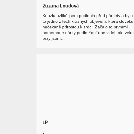
Zuzana Loudová
Kouzlu uzlíků jsem podlehla před pár lety a bylo
to jedno z těch krásných objevení, která člověku
nečekaně přirostou k srdci. Začalo to prvními
homemade dárky podle YouTube videí, ale velm
brzy jsem…
LP
v