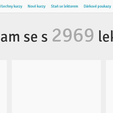
Všechny kurzy
Nové kurzy
Staň se lektorem
Dárkové poukazy
2969
am se s
le