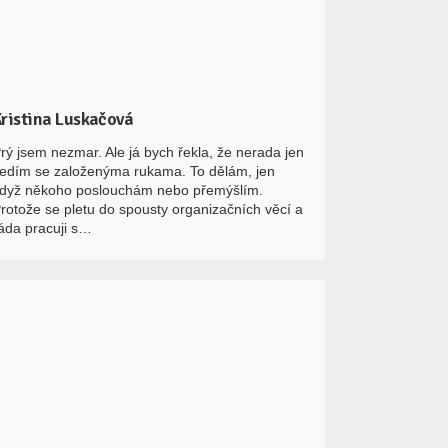
ristina Luskačová
rý jsem nezmar. Ale já bych řekla, že nerada jen
edím se založenýma rukama. To dělám, jen
dyž někoho poslouchám nebo přemýšlím.
rotože se pletu do spousty organizačních věcí a
áda pracuji s…