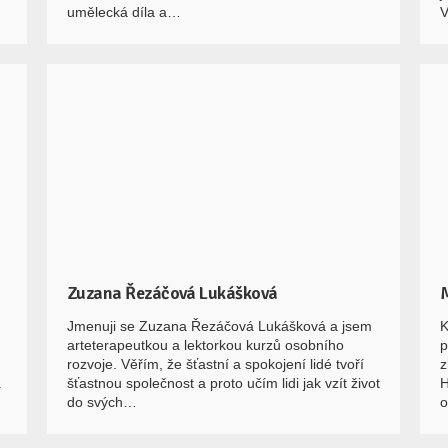
umělecká díla a…
V
Zuzana Řezáčová Lukášková
Jmenuji se Zuzana Řezáčová Lukášková a jsem
K
arteterapeutkou a lektorkou kurzů osobního
p
rozvoje. Věřím, že šťastní a spokojení lidé tvoří
z
.
šťastnou společnost a proto učím lidi jak vzít život
H
do svých…
o