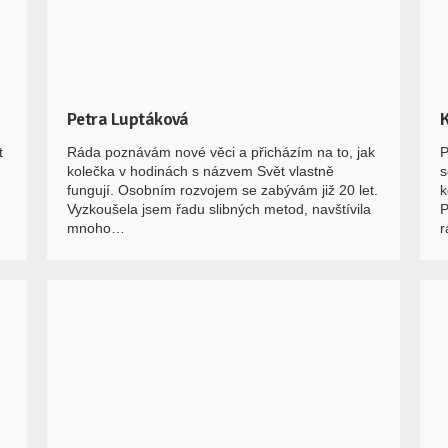
Petra Luptáková
K
t
Ráda poznávám nové věci a přicházím na to, jak
P
kolečka v hodinách s názvem Svět vlastně
s
fungují. Osobním rozvojem se zabývám již 20 let.
k
Vyzkoušela jsem řadu slibných metod, navštívila
P
mnoho…
r