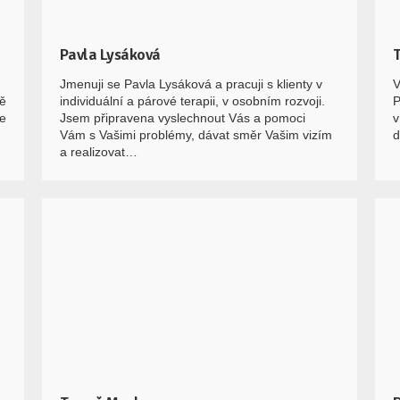
Pavla Lysáková
Jmenuji se Pavla Lysáková a pracuji s klienty v
V
mě
individuální a párové terapii, v osobním rozvoji.
P
ce
Jsem připravena vyslechnout Vás a pomoci
v
Vám s Vašimi problémy, dávat směr Vašim vizím
d
a realizovat…