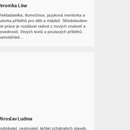
Veronika Löw
řekladatelka, tlumočnice, jazyková mentorka a
utorka příběhů pro děti a mládež. Středobodem
é práce je rozdávat radost z nových znalostí a
ovedností, čtivých textů a poutavých příběhů.
Samotářské…
Miroslav Ludma
odnikatel, cestovatel, léčitel zchátralých staveb,