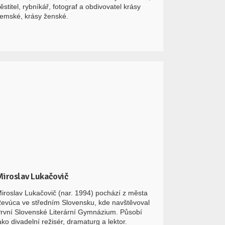
ěstitel, rybníkář, fotograf a obdivovatel krásy
emské, krásy ženské.
Miroslav Lukačovič
iroslav Lukačovič (nar. 1994) pochází z města
evúca ve středním Slovensku, kde navštěvoval
rvní Slovenské Literární Gymnázium. Působí
ako divadelní režisér, dramaturg a lektor.