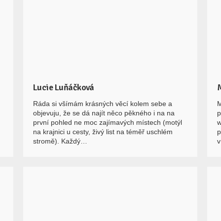
Lucie Luňáčková
Ráda si všímám krásných věcí kolem sebe a
M
objevuju, že se dá najít něco pěkného i na na
p
první pohled ne moc zajímavých místech (motýl
w
na krajnici u cesty, živý list na téměř uschlém
p
stromě). Každý…
v