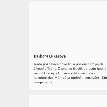
Barbora Lukasova
Ráda poznávám nové lidi a poslouchám jejich
životní příběhy. Z toho se člověk opravdu hodně
naučí! Pracuji v IT, jsem kutil a začínající
saxofonistka. Mám ráda umění a cestování. Kd
miluje výzvy…