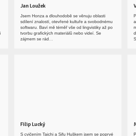
Jan Loužek
Jsem Honza a dlouhodobě se věnuju oblasti
P
sdílení znalostí, otevřené kultuře a svobodnému
a
softwaru. Baví mě téměř vše od lingvistiky až po
m
i
tvorbu grafických materiálů nebo videí. Se
d
zájmem se rád…
Filip Lucký
S cvičením Taichi a Sifu Huškem jsem se poprvé
P