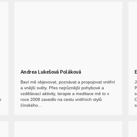
Andrea Lukešová Poláková
E
Baví mě objevovat, poznávat a propojovat vnitřní
J
a vnější světy. Přes nejrůznější pohybové a
P
vzdělávací aktivity, terapie a meditace mě to v
s
o
roce 2008 zavedlo na cestu vnitřních stylů
O
čínského…
s