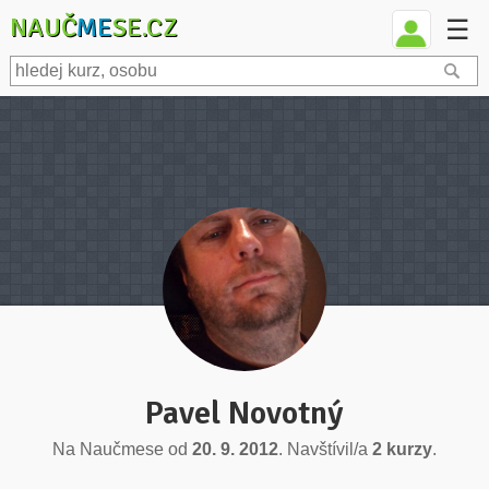
NAUČ
ME
SE.CZ
☰
Pavel Novotný
Na Naučmese od
20. 9. 2012
. Navštívil/a
2 kurzy
.