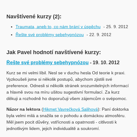
Navštívené kurzy (2):
Traumata, aneb to, co nám brání v úspěchu
- 25. 9. 2012
Řešte své problémy sebehypnózou
- 22. 9. 2012
Jak Pavel hodnotí navštívené kurzy:
Řešte své problémy sebehypnózou
- 19. 10. 2012
Kurz se mi velmi líbil. Nesl se v duchu hesla Od teorie k praxi.
Vyzkoušeli jsme si několik postupů, abychom zjistili své
preference. Odnesli si několik stránek srozumitelných informací
a hlavně svou na míru ušitou sugestivní formulací. Za kurz
děkuji a rozhodně ho doporučuji všem zájemcům o svépomoc.
Názor na lektora
(
Hikmet Vavrečková Salihová
): Paní doktorka
byla velmi milá a snažila se o pohodu a domáckou atmosféru.
Měl jsem pocit důvěry, vstřícnosti a opatrnosti - citlivosti k
jednotlivým lidem, jejich individualitě a soukromí.