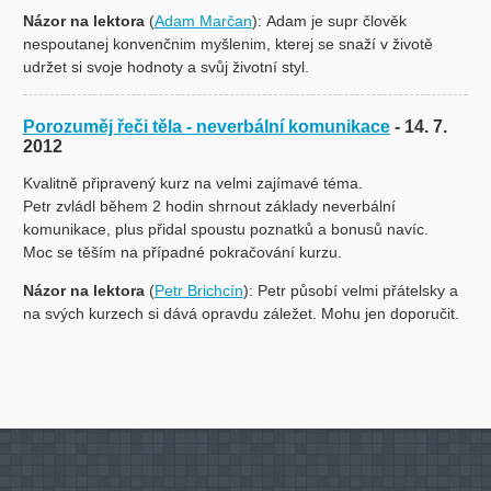
Názor na lektora
(
Adam Marčan
): Adam je supr člověk
nespoutanej konvenčnim myšlenim, kterej se snaží v životě
udržet si svoje hodnoty a svůj životní styl.
Porozuměj řeči těla - neverbální komunikace
- 14. 7.
2012
Kvalitně připravený kurz na velmi zajímavé téma.
Petr zvládl během 2 hodin shrnout základy neverbální
komunikace, plus přidal spoustu poznatků a bonusů navíc.
Moc se těším na případné pokračování kurzu.
Názor na lektora
(
Petr Brichcín
): Petr působí velmi přátelsky a
na svých kurzech si dává opravdu záležet. Mohu jen doporučit.