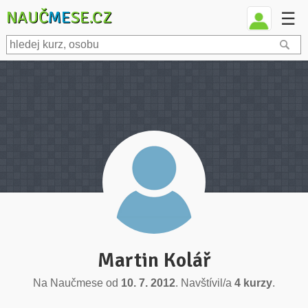
NAUČ
ME
SE.CZ
☰
Martin Kolář
Na Naučmese od
10. 7. 2012
. Navštívil/a
4 kurzy
.