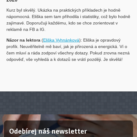
Kurz byl skvělý. Ukázka na praktických příkladech je hodně
nápomocná. Eliška sem tam přihodila i statistiky, což bylo hodně
zajímavé. Doporučuji každému, kdo se chce zorientovat v
reklamě na FB a IG.
Názor na lektora
(
Eliška Vyhnánková
): Eliška je opravdový
profík. Neuvěřitelně mě baví, jak je přirozená a energická. Ví o
čem mluví a ráda zodpoví všechny dotazy. Pokud zrovna nezná
odpověď, vše vyhledá a k dotazů se vrátí později. Je skvělá!
Odebírej náš newsletter