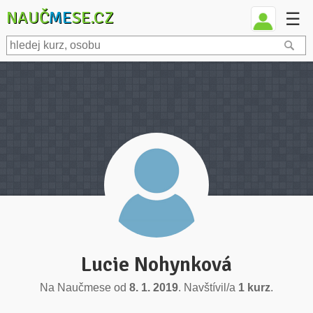
NAUČ
ME
SE.CZ
☰
Lucie Nohynková
Na Naučmese od
8. 1. 2019
. Navštívil/a
1 kurz
.